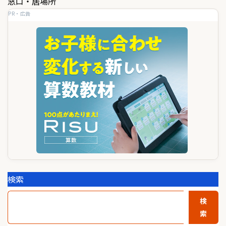
ゲ
窓口・居場所
PR・広告
ー
シ
ョ
ン
検索
検
索