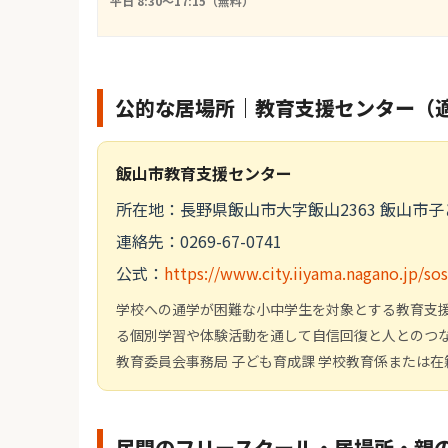
平日 8:30〜17:15（無料）
公的な居場所｜教育支援センター（
飯山市教育支援センター
所在地：長野県飯山市大字飯山2363 飯山市子
連絡先：0269-67-0741
公式：
https://www.city.iiyama.nagano.jp/s
学校への通学が困難な小中学生を対象とする教育支
る個別学習や体験活動を通して自信回復と人とのつ
教育委員会事務局 子ども育成課 学校教育係または
民間のフリースクール・居場所・親