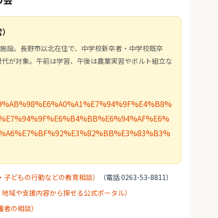
営）
教育施設。長野市以北在住で、中学校新卒者・中学校既卒
世代が対象。午前は学習、午後は農業実習やボルト組立な
om/%E9%AB%98%E6%A0%A1%E7%94%9F%E4%B8%
-%E7%94%9F%E6%B4%BB%E6%94%AF%E6%
D%A6%E7%BF%92%E3%82%BB%E3%83%B3%
・子どもの行動などの教育相談）
（電話 0263-53-8811）
・地域や支援内容から探せる公式ポータル）
護者の相談）