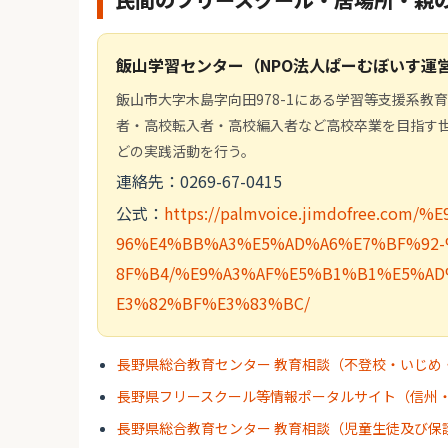
飯山学習センター（NPO法人ぱーむぼいす運
飯山市大字木島字向田978-1にある学習等支援系
者・高校転入者・高校編入者など高校卒業を目指す
どの実践活動を行う。
連絡先：0269-67-0415
公式：
https://palmvoice.jimdofree.c
96%E4%BB%A3%E5%AD%A6%E7%BF%92
8F%B4/%E9%A3%AF%E5%B1%B1%E5%A
E3%82%BF%E3%83%BC/
長野県総合教育センター 教育相談（不登校・いじめ
長野県フリースクール等情報ポータルサイト（信州
長野県総合教育センター 教育相談（児童生徒及び保