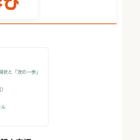
の現状と「次の一歩」
室）
ール