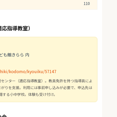
110
適応指導教室）
ども館きらら 内
oshiki/kodomo/kyouiku/57147
援センター（適応指導教室）。教員免許を持つ指導員によ
ながりを支援。利用には事前申し込みが必要で、申込先は
在籍する小中学校。体験も受け付け。
の会