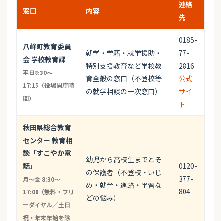
連絡
窓口
内容
先
0185-
八峰町教育委員
就学・学籍・就学援助・
77-
会 学校教育課
特別支援教育など学校教
2816
平日8:30～
育全般の窓口（不登校等
公式
17:15（役場開庁時
の就学相談の一次窓口）
サイ
間）
ト
秋田県総合教育
センター 教育相
談「すこやか電
幼児から高校生までとそ
話」
0120-
の保護者（不登校・いじ
377-
月〜金 8:30〜
め・就学・進路・学習な
804
17:00（無料・フリ
どの悩み）
ーダイヤル／土日
祝・年末年始を除