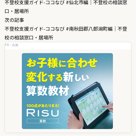
不登校支援ガイド-ココなび #仙北市編｜不登校の相談窓
稿
口・居場所
ナ
次の記事
ビ
不登校支援ガイド-ココなび #南秋田郡八郎潟町編｜不登
ゲ
校の相談窓口・居場所
PR・広告
ー
シ
ョ
ン