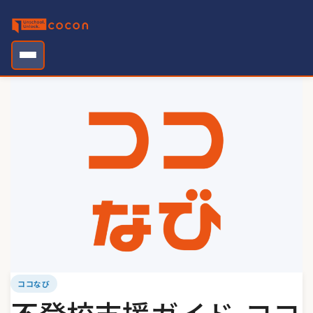
Skip
to
content
ココなび