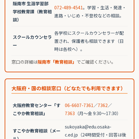
阪南市 生涯学習部
072-489-4541
。学習・生活・発達・
学校教育課（教育相
進路・いじめ・不登校などの相談。
談）
各学校にスクールカウンセラーが配
スクールカウンセラ
置され、保護者も相談できます（日
ー
時は各校へ）。
窓口の詳細は
阪南市「教育相談」
でご確認ください。
大阪府・国の相談窓口（どなたでも利用できます）
大阪府教育センター「す
06-6607-7361
／
7362
／
こやか教育相談」
7363
（月〜金 9:30〜17:30）
sukoyaka@edu.osaka-
すこやか教育相談（メー
c.ed.jp（24時間受付・回答は後
ル）