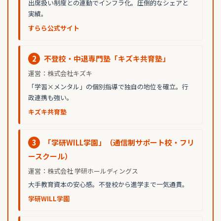
出席扱い制度との連動でインフラ化。圧倒的なシェアと
実績。
すらら公式サイト
2
不登校・中退専門塾「キズキ共育塾」
運営：株式会社キズキ
「学習×メンタル」の個別指導で独自の地位を確立。行
政連携も強い。
キズキ共育塾
3
「学研WILL学園」（通信制サポート校・フリ
ースクール）
運営：株式会社 学研ホールディングス
大手教育資本の安心感。不登校から進学まで一気通貫。
学研WILL学園