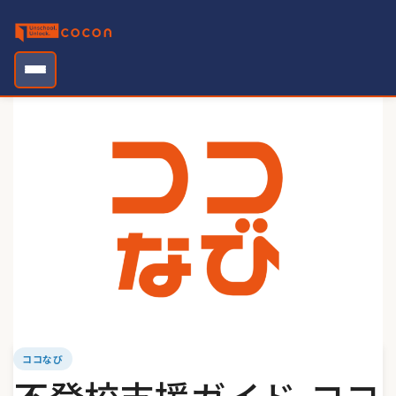
Skip
to
content
ココなび