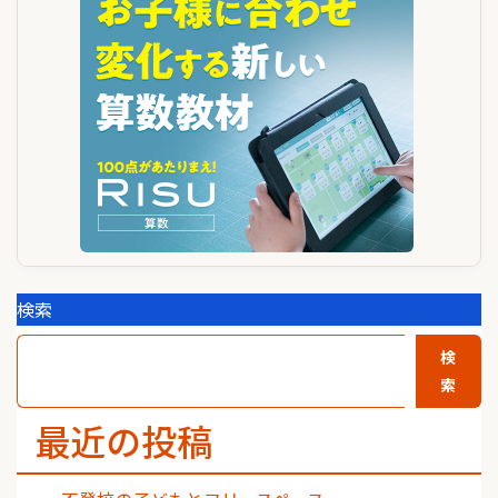
ー
シ
ョ
ン
検索
検
索
最近の投稿