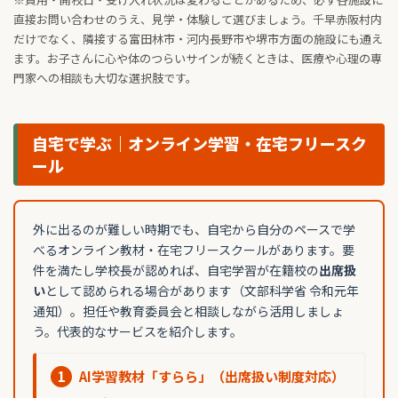
直接お問い合わせのうえ、見学・体験して選びましょう。千早赤阪村内
だけでなく、隣接する富田林市・河内長野市や堺市方面の施設にも通え
ます。お子さんに心や体のつらいサインが続くときは、医療や心理の専
門家への相談も大切な選択肢です。
自宅で学ぶ｜オンライン学習・在宅フリースク
ール
外に出るのが難しい時期でも、自宅から自分のペースで学
べるオンライン教材・在宅フリースクールがあります。要
件を満たし学校長が認めれば、自宅学習が在籍校の
出席扱
い
として認められる場合があります（文部科学省 令和元年
通知）。担任や教育委員会と相談しながら活用しましょ
う。代表的なサービスを紹介します。
1
AI学習教材「すらら」（出席扱い制度対応）