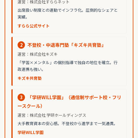
運営：株式会社すららネット
出席扱い制度との連動でインフラ化。圧倒的なシェアと
実績。
すらら公式サイト
2
不登校・中退専門塾「キズキ共育塾」
運営：株式会社キズキ
「学習×メンタル」の個別指導で独自の地位を確立。行
政連携も強い。
キズキ共育塾
3
「学研WILL学園」（通信制サポート校・フリ
ースクール）
運営：株式会社 学研ホールディングス
大手教育資本の安心感。不登校から進学まで一気通貫。
学研WILL学園