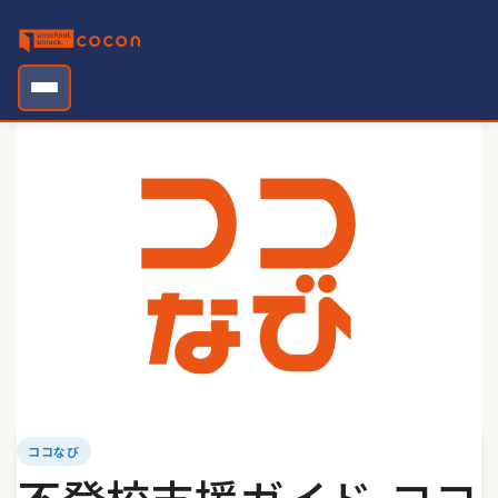
Skip
to
content
ココなび