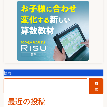
ゲ
ー
シ
ョ
ン
検索
検
索
最近の投稿