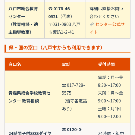
八戸市総合教育
☎
0178-46-
詳細は直接お問い
センター
0521
（代表）
合わせください
（教育相談・適
〒031-0803 八戸
センター公式サ
応指導教室）
市諏訪1-2-41
イト
県・国の窓口（八戸市からも利用できます）
窓口名
電話
受付時間
電話：月〜金
☎ 017-728-
8:30〜17:00
青森県総合学校教育セ
5575
来所：月〜金
ンター 教育相談
（留守番電話
9:00〜17:00
あり）
土曜：月1回
9:00〜12:00
☎ 0120-0-
24時間子供SOSダイヤ
24時間・年中