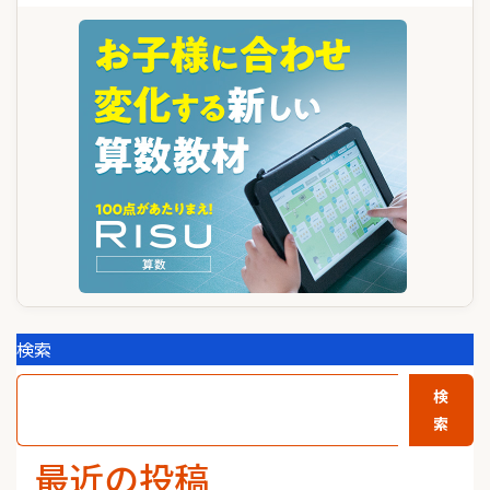
ゲ
ー
シ
ョ
ン
検索
検
索
最近の投稿