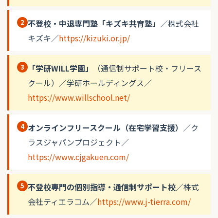
2
不登校・中退専門塾「キズキ共育塾」
／株式会社
キズキ／
https://kizuki.or.jp/
3
「学研WILL学園」
（通信制サポート校・フリース
クール）／学研ホールディングス／
https://www.willschool.net/
4
オンラインフリースクール（在宅学習支援）
／ク
ラスジャパンプロジェクト／
https://www.cjgakuen.com/
5
不登校専門の個別指導・通信制サポート校
／株式
会社ティエラコム／
https://www.j-tierra.com/