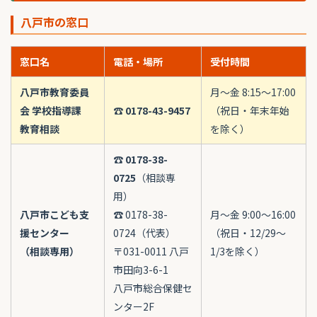
八戸市の窓口
窓口名
電話・場所
受付時間
八戸市教育委員
月〜金 8:15〜17:00
会 学校指導課
☎
0178-43-9457
（祝日・年末年始
教育相談
を除く）
☎
0178-38-
0725
（相談専
用）
八戸市こども支
☎ 0178-38-
月〜金 9:00〜16:00
援センター
0724（代表）
（祝日・12/29〜
（相談専用）
〒031-0011 八戸
1/3を除く）
市田向3-6-1
八戸市総合保健セ
ンター2F