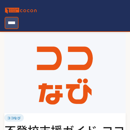
Skip
to
content
ココなび