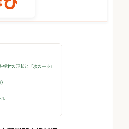
 舟橋村の現状と「次の一歩」
室）
ール