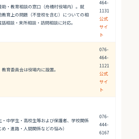
464-
援助・教育相談の窓口（舟橋村役場内）。就
1131
他教育上の問題（不登校を含む）についての相
公式
電話相談・来所相談・訪問相談に対応。
サイ
ト
076-
464-
1121
。教育委員会は役場内に設置。
公式
サイ
ト
076-
生・中学生・高校生等および保護者、学校関係
444-
じめ・進路・人間関係などの悩み）
6167