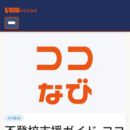
Skip
to
content
ココなび