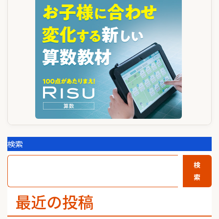
ゲ
ー
シ
ョ
ン
検索
検
索
最近の投稿