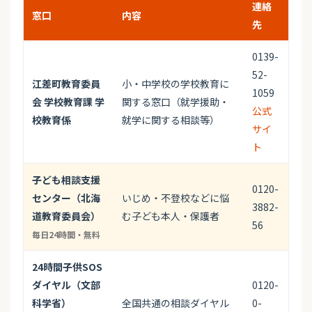
連絡
窓口
内容
先
0139-
52-
江差町教育委員
小・中学校の学校教育に
1059
会 学校教育課 学
関する窓口（就学援助・
公式
校教育係
就学に関する相談等）
サイ
ト
子ども相談支援
0120-
センター（北海
いじめ・不登校などに悩
3882-
道教育委員会）
む子ども本人・保護者
56
毎日24時間・無料
24時間子供SOS
ダイヤル（文部
0120-
科学省）
全国共通の相談ダイヤル
0-