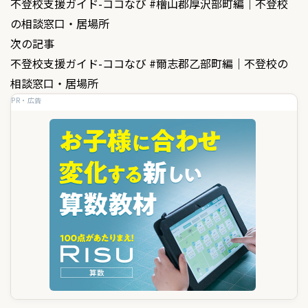
不登校支援ガイド-ココなび #檜山郡厚沢部町編｜不登校
稿
の相談窓口・居場所
ナ
次の記事
ビ
不登校支援ガイド-ココなび #爾志郡乙部町編｜不登校の
ゲ
相談窓口・居場所
PR・広告
ー
シ
ョ
ン