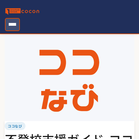
Skip
to
content
ココなび