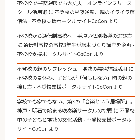
不登校で昼夜逆転でも大丈夫｜オンラインフリース
クール活用術
に
不登校の昼夜逆転、親のイライラ解
消法 - 不登校支援ポータルサイトCoCon
より
不登校から通信制高校へ｜手厚い個別指導の選び方
に
通信制高校の高校3年生が絵本づくり講座を企画 -
不登校支援ポータルサイトCoCon
より
不登校の親のリフレッシュ｜地域の無料施設活用
に
不登校の夏休み、子どもが「何もしない」時の親の
接し方 - 不登校支援ポータルサイトCoCon
より
学校でも家でもない、第3の「音楽という居場所」。
神戸・明石で始まる吹奏楽サークルの挑戦
に
不登校
中の子どもと地域の文化活動 - 不登校支援ポータル
サイトCoCon
より