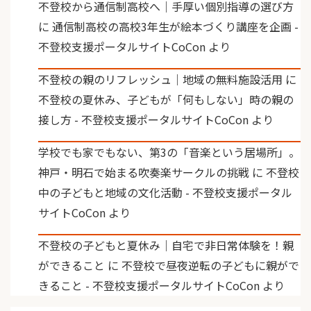
不登校から通信制高校へ｜手厚い個別指導の選び方
に
通信制高校の高校3年生が絵本づくり講座を企画 -
不登校支援ポータルサイトCoCon
より
不登校の親のリフレッシュ｜地域の無料施設活用
に
不登校の夏休み、子どもが「何もしない」時の親の
接し方 - 不登校支援ポータルサイトCoCon
より
学校でも家でもない、第3の「音楽という居場所」。
神戸・明石で始まる吹奏楽サークルの挑戦
に
不登校
中の子どもと地域の文化活動 - 不登校支援ポータル
サイトCoCon
より
不登校の子どもと夏休み｜自宅で非日常体験を！親
ができること
に
不登校で昼夜逆転の子どもに親がで
きること - 不登校支援ポータルサイトCoCon
より