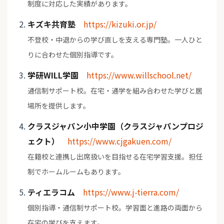
制度に対応した実績があります。
キズキ共育塾
https://kizuki.or.jp/
不登校・中退からの学び直しを支える専門塾。一人ひと
りに合わせた個別指導です。
学研WILL学園
https://www.willschool.net/
通信制サポート校。在宅・通学を組み合わせた学びと居
場所を提供します。
クラスジャパン小中学園（クラスジャパンプロジ
ェクト）
https://www.cjgakuen.com/
在籍校と連携し出席扱いを目指せる在宅学習支援。担任
制でホームルームもあります。
ティエラコム
https://www.j-tierra.com/
個別指導・通信制サポート校。学習面と進路の両面から
在宅の学びを支えます。