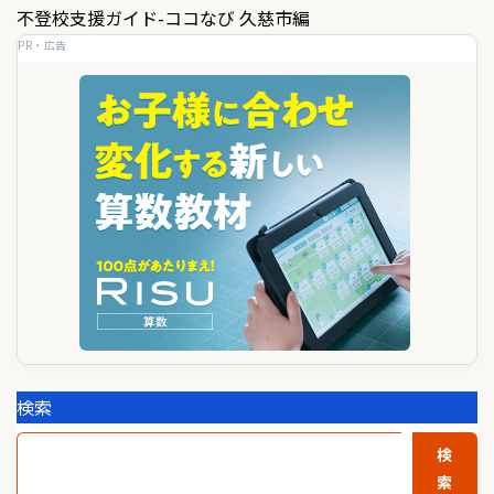
ナ
不登校支援ガイド-ココなび 久慈市編
ビ
PR・広告
ゲ
ー
シ
ョ
ン
検索
検
索