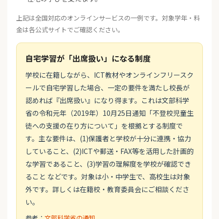
上記は全国対応のオンラインサービスの一例です。対象学年・料
金は各公式サイトでご確認ください。
自宅学習が「出席扱い」になる制度
学校に在籍しながら、ICT教材やオンラインフリースク
ールで自宅学習した場合、一定の要件を満たし校長が
認めれば『出席扱い』になり得ます。これは文部科学
省の令和元年（2019年）10月25日通知「不登校児童生
徒への支援の在り方について」を根拠とする制度で
す。主な要件は、(1)保護者と学校が十分に連携・協力
していること、(2)ICTや郵送・FAX等を活用した計画的
な学習であること、(3)学習の理解度を学校が確認でき
ること などです。対象は小・中学生で、高校生は対象
外です。詳しくは在籍校・教育委員会にご相談くださ
い。
参考：
文部科学省の通知