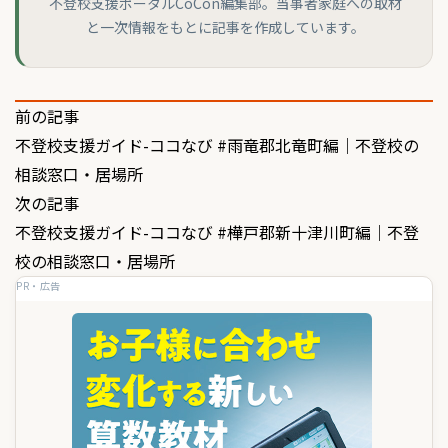
不登校支援ポータルCoCon編集部。当事者家庭への取材
と一次情報をもとに記事を作成しています。
投
前の記事
不登校支援ガイド-ココなび #雨竜郡北竜町編｜不登校の
稿
相談窓口・居場所
ナ
次の記事
ビ
不登校支援ガイド-ココなび #樺戸郡新十津川町編｜不登
ゲ
校の相談窓口・居場所
PR・広告
ー
シ
ョ
ン