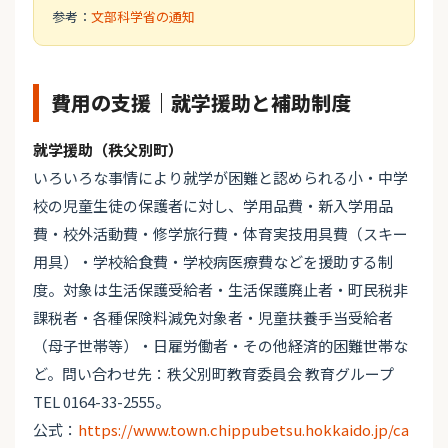
参考：
文部科学省の通知
費用の支援｜就学援助と補助制度
就学援助（秩父別町）
いろいろな事情により就学が困難と認められる小・中学
校の児童生徒の保護者に対し、学用品費・新入学用品
費・校外活動費・修学旅行費・体育実技用具費（スキー
用具）・学校給食費・学校病医療費などを援助する制
度。対象は生活保護受給者・生活保護廃止者・町民税非
課税者・各種保険料減免対象者・児童扶養手当受給者
（母子世帯等）・日雇労働者・その他経済的困難世帯な
ど。問い合わせ先：秩父別町教育委員会 教育グループ
TEL 0164-33-2555。
公式：
https://www.town.chippubetsu.hokkaido.jp/ca