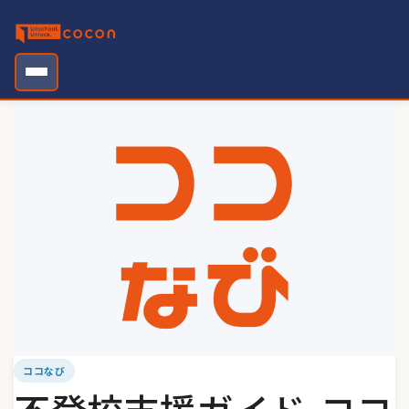
Skip
to
content
ココなび