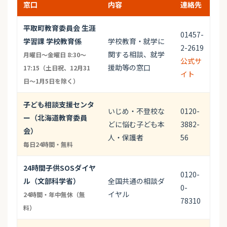
窓口
内容
連絡先
平取町教育委員会 生涯
01457-
学習課 学校教育係
学校教育・就学に
2-2619
関する相談、就学
月曜日～金曜日 8:30～
公式サ
援助等の窓口
17:15（土日祝、12月31
イト
日～1月5日を除く）
子ども相談支援センタ
いじめ・不登校な
0120-
ー（北海道教育委員
どに悩む子ども本
3882-
会）
人・保護者
56
毎日24時間・無料
24時間子供SOSダイヤ
0120-
ル（文部科学省）
全国共通の相談ダ
0-
イヤル
24時間・年中無休（無
78310
料）