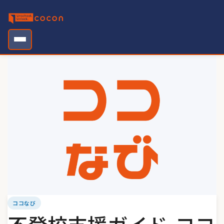
Skip
to
content
ココなび