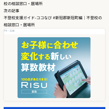
校の相談窓口・居場所
ナ
次の記事
ビ
不登校支援ガイド-ココなび #新冠郡新冠町編｜不登校の
ゲ
相談窓口・居場所
PR・広告
ー
シ
ョ
ン