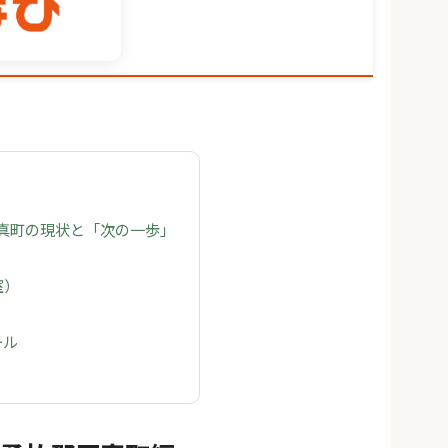
厚真町の現状と「次の一歩」
室）
ール