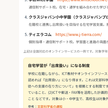
通信制サポート校。在宅・通学を組み合わせた学び
クラスジャパン小中学園（クラスジャパンプ
在籍校と連携し出席扱いを目指せる在宅学習支援。
ティエラコム
https://www.j-tierra.com/
個別指導・通信制サポート校。学習面と進路の両面
上記は全国対応のオンラインサービスの一例です。対象学年
自宅学習が「出席扱い」になる制度
学校に在籍しながら、ICT教材やオンラインフリー
認めれば『出席扱い』になり得ます。これは文部科学省
徒への支援の在り方について」を根拠とする制度です
ていること、(2)ICTや郵送・FAX等を活用した計
こと などです。対象は小・中学生で、高校生は対象
参考：
文部科学省の通知