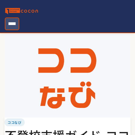
Skip
to
content
ココなび