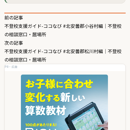
投
前の記事
不登校支援ガイド-ココなび #北安曇郡小谷村編｜不登校
稿
の相談窓口・居場所
ナ
次の記事
ビ
不登校支援ガイド-ココなび #北安曇郡松川村編｜不登校
ゲ
の相談窓口・居場所
PR・広告
ー
シ
ョ
ン