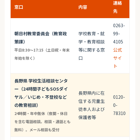
連絡
窓口
内容
先
0263-
朝日村教育委員会（教育政
学校教育・就
99-
策課）
学・教育相談
4105
等に関する窓
公式
平日8:30〜17:15（土日祝・年末
口
サイ
年始を除く）
ト
長野県 学校生活相談センタ
ー（24時間子どもSOSダイ
長野県内に在
ヤル／いじめ・不登校など
0120-
住する児童生
の教育相談）
0-
徒本人および
78310
24時間・年中無休（夜間・休日
保護者等
を含む電話相談。相談・通話とも
無料）。メール相談も受付