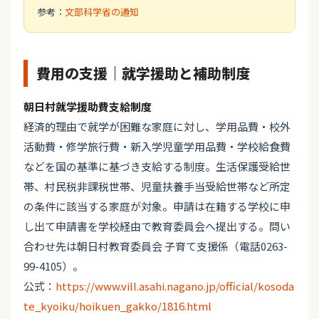
参考：
文部科学省の通知
費用の支援｜就学援助と補助制度
朝日村就学援助費支給制度
経済的理由で就学が困難な家庭に対し、学用品費・校外
活動費・修学旅行費・新入学児童学用品費・学校給食費
などを国の基準に基づき支給する制度。生活保護受給世
帯、村民税非課税世帯、児童扶養手当受給世帯など所定
の条件に該当する家庭が対象。申請は在籍する学校に申
し出て申請書を学校経由で教育委員会へ提出する。問い
合わせ先は朝日村教育委員会 子育て支援係（電話0263-
99-4105）。
公式：
https://www.vill.asahi.nagano.jp/official/kosoda
te_kyoiku/hoikuen_gakko/1816.html