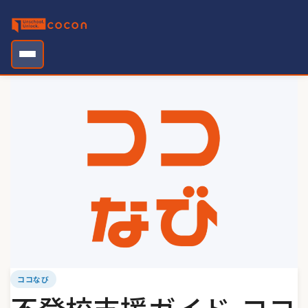
Skip
to
content
ココなび