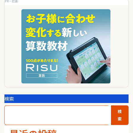
PR・広告
ー
シ
ョ
ン
検索
検
索