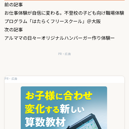
投
前の記事
お仕事体験が自信に変わる。不登校の子ども向け職場体験
稿
プログラム「はたらくフリースクール」＠大阪
ナ
次の記事
ビ
アルママの日々ーオリジナルハンバーガー作り体験ー
ゲ
PR・広告
ー
シ
ョ
PR・広告
ン