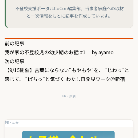
不登校支援ポータルCoCon編集部。当事者家庭への取材
と一次情報をもとに記事を作成しています。
投
前の記事
我が家の不登校児の幼少期のお話 #1 by ayamo
稿
次の記事
ナ
【9/15開催】言葉にならない“もやもや”を、 “じわっ”と
ビ
感じて、 “ぱちっ”と気づく わたし再発見ワーク＠新宿
ゲ
PR・広告
ー
シ
ョ
PR・広告
ン