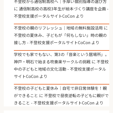
不登校から通信制高校へ｜手厚い個別指導の選び方
に
通信制高校の高校3年生が絵本づくり講座を企画 -
不登校支援ポータルサイトCoCon
より
不登校の親のリフレッシュ｜地域の無料施設活用
に
不登校の夏休み、子どもが「何もしない」時の親の
接し方 - 不登校支援ポータルサイトCoCon
より
学校でも家でもない、第3の「音楽という居場所」。
神戸・明石で始まる吹奏楽サークルの挑戦
に
不登校
中の子どもと地域の文化活動 - 不登校支援ポータル
サイトCoCon
より
不登校の子どもと夏休み｜自宅で非日常体験を！親
ができること
に
不登校で昼夜逆転の子どもに親がで
きること - 不登校支援ポータルサイトCoCon
より