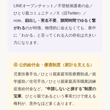
LINEオープンチャット／不登校保護者の会／
ひとり親コミュニティ／X（旧Twitter）／
note。
顔出し・実名不要、隙間時間でゆるく繋
がれる
のが特徴。物理的に会えなくても、夜中
に「わかる」と言ってくれる人の存在は大きい
力になります。
④ 公的給付金・優遇制度（家計を支える）
児童扶養手当／ひとり親家庭等医療費助成／就
学援助／住宅手当／ひとり親家庭高等職業訓練
促進給付金など。
“申請しないと損する”制度の
宝庫
。ひとり親であるという事実だけで使える
権利が、意外なほど多くあります。