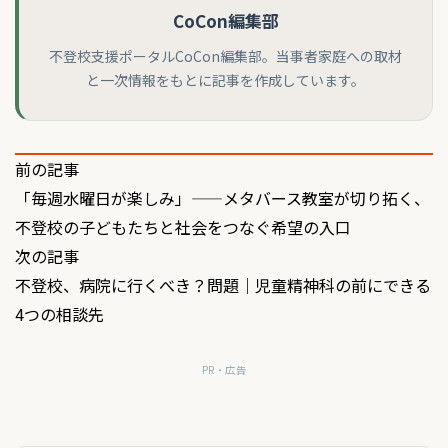
CoCon編集部
不登校支援ポータルCoCon編集部。当事者家庭への取材
と一次情報をもとに記事を作成しています。
投
前の記事
「毎週水曜日が楽しみ」——メタバース教室が切り拓く、
稿
不登校の子どもたちと社会をつなぐ希望の入口
ナ
次の記事
ビ
不登校、病院に行くべき？問題｜児童精神科の前にできる
ゲ
4つの相談先
ー
PR・広告
シ
ョ