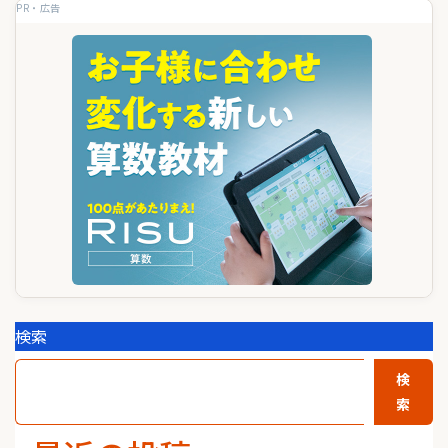
PR・広告
ン
検索
検
索