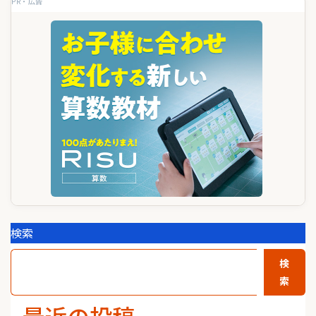
シ
PR・広告
ョ
ン
検索
検
索
最近の投稿