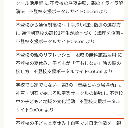
クール活用術
に
不登校の昼夜逆転、親のイライラ解
消法 - 不登校支援ポータルサイトCoCon
より
不登校から通信制高校へ｜手厚い個別指導の選び方
に
通信制高校の高校3年生が絵本づくり講座を企画 -
不登校支援ポータルサイトCoCon
より
不登校の親のリフレッシュ｜地域の無料施設活用
に
不登校の夏休み、子どもが「何もしない」時の親の
接し方 - 不登校支援ポータルサイトCoCon
より
学校でも家でもない、第3の「音楽という居場所」。
神戸・明石で始まる吹奏楽サークルの挑戦
に
不登校
中の子どもと地域の文化活動 - 不登校支援ポータル
サイトCoCon
より
不登校の子どもと夏休み｜自宅で非日常体験を！親