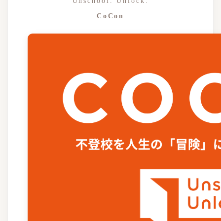
Unschool. Unlock.
CoCon