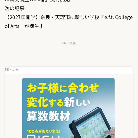
ナ
次の記事
ビ
【2027年開学】奈良・天理市に新しい学校「e.f.t. College
ゲ
of Arts」が誕生！
ー
PR・広告
シ
ョ
PR・広告
ン