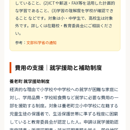
していること、(2)ICTや郵送・FAX等を活用した計画的
な学習であること、(3)学習の理解度を学校が確認でき
ること などです。対象は小・中学生で、高校生は対象
外です。詳しくは在籍校・教育委員会にご相談くださ
い。
参考：
文部科学省の通知
費用の支援｜就学援助と補助制度
養老町 就学援助制度
経済的な理由で小学校や中学校への就学が困難な家庭に
対し、学用品費・学校給食費など就学に必要な費用の一
部を援助する制度。対象は養老町立小中学校に在籍する
児童生徒の保護者で、生活保護世帯に準ずる程度に困窮
していると教育委員会が認定した人。申請は就学援助認
定申請書・所得証明書・該当証明書類を揃え、居住地区