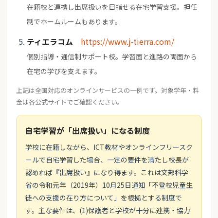
在籍校と連携し出席扱いを目指せる在宅学習支援。担任
制でホームルームもあります。
ティエラコム
https://www.j-tierra.com/
個別指導・通信制サポート校。学習面と進路の両面から
在宅の学びを支えます。
上記は全国対応のオンラインサービスの一例です。対象学年・料
金は各公式サイトでご確認ください。
自宅学習が「出席扱い」になる制度
学校に在籍しながら、ICT教材やオンラインフリースク
ールで自宅学習した場合、一定の要件を満たし校長が
認めれば『出席扱い』になり得ます。これは文部科学
省の令和元年（2019年）10月25日通知「不登校児童生
徒への支援の在り方について」を根拠とする制度で
す。主な要件は、(1)保護者と学校が十分に連携・協力