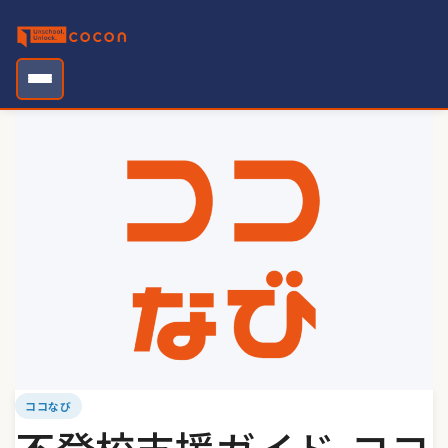
Skip
to
content
ココなび