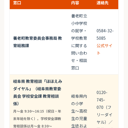
窓口
内容
連絡先
養老町立
小中学校
の就学・
0584-32-
養老町教育委員会事務局 教
学校教育
5085
育総務課
に関する
公式サイ
問い合わ
ト
せ・相談
窓口
岐阜県 教育相談「ほほえみ
ダイヤル」（岐阜県教育委
0120-
員会 学校安全課 教育相談
岐阜県内
745-
係）
の小学
070（フ
生〜高校
月〜金 9:30〜16:15（祝日・年
リーダイ
生の児童
末年始を除く）。学校安全課教
ヤル）／
生徒およ
育相談係は月〜金 8:30〜