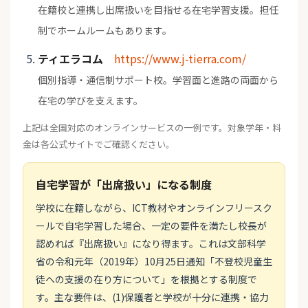
在籍校と連携し出席扱いを目指せる在宅学習支援。担任
制でホームルームもあります。
ティエラコム
https://www.j-tierra.com/
個別指導・通信制サポート校。学習面と進路の両面から
在宅の学びを支えます。
上記は全国対応のオンラインサービスの一例です。対象学年・料
金は各公式サイトでご確認ください。
自宅学習が「出席扱い」になる制度
学校に在籍しながら、ICT教材やオンラインフリースク
ールで自宅学習した場合、一定の要件を満たし校長が
認めれば『出席扱い』になり得ます。これは文部科学
省の令和元年（2019年）10月25日通知「不登校児童生
徒への支援の在り方について」を根拠とする制度で
す。主な要件は、(1)保護者と学校が十分に連携・協力