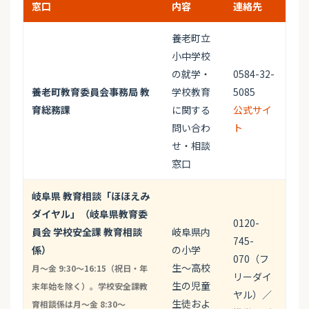
窓口
内容
連絡先
養老町立
小中学校
の就学・
0584-32-
養老町教育委員会事務局 教
学校教育
5085
育総務課
に関する
公式サイ
問い合わ
ト
せ・相談
窓口
岐阜県 教育相談「ほほえみ
ダイヤル」（岐阜県教育委
0120-
員会 学校安全課 教育相談
岐阜県内
745-
係）
の小学
070（フ
生〜高校
月〜金 9:30〜16:15（祝日・年
リーダイ
生の児童
末年始を除く）。学校安全課教
ヤル）／
生徒およ
育相談係は月〜金 8:30〜