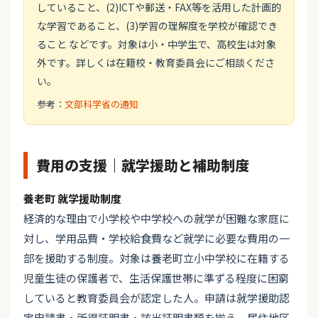
していること、(2)ICTや郵送・FAX等を活用した計画的
な学習であること、(3)学習の理解度を学校が確認でき
ること などです。対象は小・中学生で、高校生は対象
外です。詳しくは在籍校・教育委員会にご相談くださ
い。
参考：
文部科学省の通知
費用の支援｜就学援助と補助制度
養老町 就学援助制度
経済的な理由で小学校や中学校への就学が困難な家庭に
対し、学用品費・学校給食費など就学に必要な費用の一
部を援助する制度。対象は養老町立小中学校に在籍する
児童生徒の保護者で、生活保護世帯に準ずる程度に困窮
していると教育委員会が認定した人。申請は就学援助認
定申請書・所得証明書・該当証明書類を揃え、居住地区