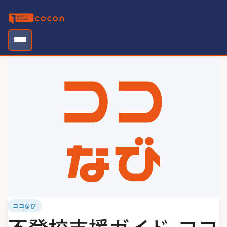
Skip
to
content
ココなび