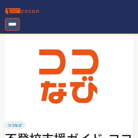
Skip
to
content
ココなび