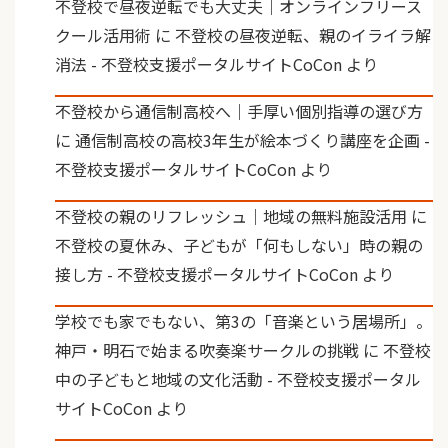
不登校で昼夜逆転でも大丈夫｜オンラインフリース
クール活用術
に
不登校の昼夜逆転、親のイライラ解
消法 - 不登校支援ポータルサイトCoCon
より
不登校から通信制高校へ｜手厚い個別指導の選び方
に
通信制高校の高校3年生が絵本づくり講座を企画 -
不登校支援ポータルサイトCoCon
より
不登校の親のリフレッシュ｜地域の無料施設活用
に
不登校の夏休み、子どもが「何もしない」時の親の
接し方 - 不登校支援ポータルサイトCoCon
より
学校でも家でもない、第3の「音楽という居場所」。
神戸・明石で始まる吹奏楽サークルの挑戦
に
不登校
中の子どもと地域の文化活動 - 不登校支援ポータル
サイトCoCon
より