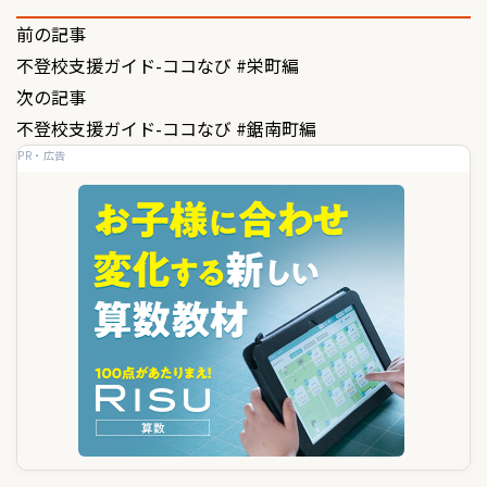
投
前の記事
不登校支援ガイド-ココなび #栄町編
稿
次の記事
ナ
不登校支援ガイド-ココなび #鋸南町編
ビ
PR・広告
ゲ
ー
シ
ョ
ン