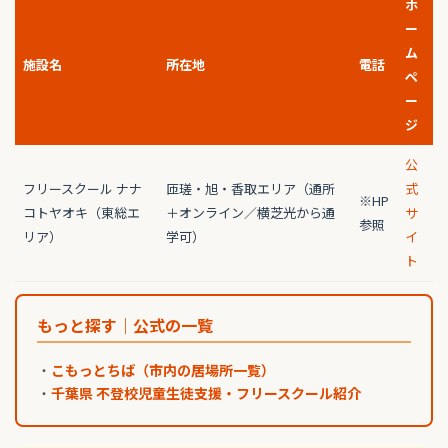
ホ
ー
ム
施設名
所在地
電話
ペ
ー
ジ
公
フリースクール ナナ
匝瑳・旭・香取エリア（通所
式
※HP
コトヤオキ（東総エ
＋オンライン／横芝光から通
サ
参照
リア）
学可）
イ
ト
もっと探す｜公式の一覧
・
こもっとちば（市内の居場所一覧）
・
千葉県 不登校児童生徒支援・フリースクール紹介