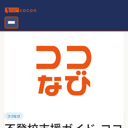
Skip
to
content
ココなび