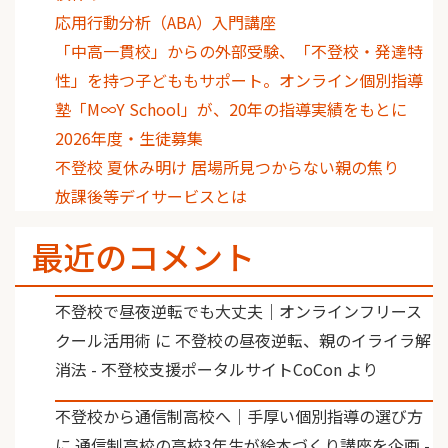
応用行動分析（ABA）入門講座
「中高一貫校」からの外部受験、「不登校・発達特
性」を持つ子どももサポート。オンライン個別指導
塾「M∞Y School」が、20年の指導実績をもとに
2026年度・生徒募集
不登校 夏休み明け 居場所見つからない親の焦り
放課後等デイサービスとは
最近のコメント
不登校で昼夜逆転でも大丈夫｜オンラインフリース
クール活用術
に
不登校の昼夜逆転、親のイライラ解
消法 - 不登校支援ポータルサイトCoCon
より
不登校から通信制高校へ｜手厚い個別指導の選び方
に
通信制高校の高校3年生が絵本づくり講座を企画 -