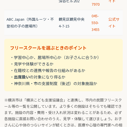
深谷ビル202
イト
7970
045-
ABC Japan（外国ルーツ・不
鶴見区鶴見中央
公式サ
550-
登校の子の居場所）
4-7-15
イト
3455
フリースクールを選ぶときのポイント
・学習中心か、居場所中心か（お子さんに合うか）
・見学や体験ができるか
・在籍校との連携や報告の仕組みがあるか
・
出席扱い
の対象になり得るか
・神奈川県・市の支援制度（後述）の対象施設か
※横浜市は「横浜こども支援協議会」と連携し、市内の民間フリースク
ール等の一覧を公開しています。より多くの施設はそちらでも確認でき
ます。施設の内容・費用・受け入れ状況は変わることがあるため、必ず
各施設に直接お問い合わせのうえ、見学・体験して選びましょう。お子
さんに心や体のつらいサインが続くときは、医療や心理の専門家への相