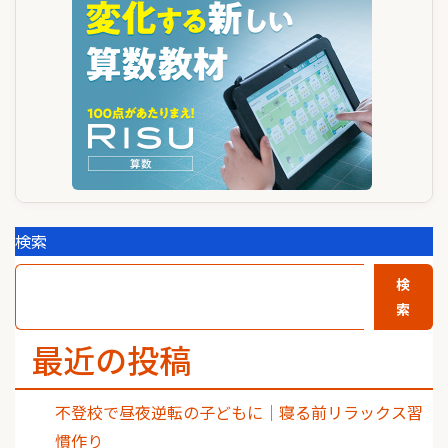
シ
ョ
ン
検索
検
索
最近の投稿
不登校で昼夜逆転の子どもに｜寝る前リラックス習
慣作り