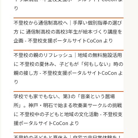
り
不登校から通信制高校へ｜手厚い個別指導の選び
方
に
通信制高校の高校3年生が絵本づくり講座を
企画 - 不登校支援ポータルサイトCoCon
より
不登校の親のリフレッシュ｜地域の無料施設活用
に
不登校の夏休み、子どもが「何もしない」時の
親の接し方 - 不登校支援ポータルサイトCoCon
よ
り
学校でも家でもない、第3の「音楽という居場
所」。神戸・明石で始まる吹奏楽サークルの挑戦
に
不登校中の子どもと地域の文化活動 - 不登校支
援ポータルサイトCoCon
より
不登校の子どもと夏休み｜自宅で非日常体験を！