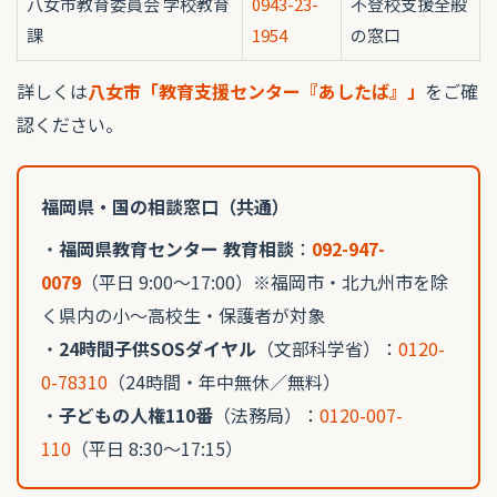
八女市教育委員会 学校教育
0943-23-
不登校支援全般
課
1954
の窓口
詳しくは
八女市「教育支援センター『あしたば』」
をご確
認ください。
福岡県・国の相談窓口（共通）
・
福岡県教育センター 教育相談
：
092-947-
0079
（平日 9:00〜17:00）※福岡市・北九州市を除
く県内の小〜高校生・保護者が対象
・
24時間子供SOSダイヤル
（文部科学省）：
0120-
0-78310
（24時間・年中無休／無料）
・
子どもの人権110番
（法務局）：
0120-007-
110
（平日 8:30〜17:15）