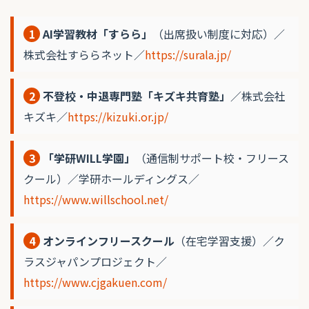
1
AI学習教材「すらら」
（出席扱い制度に対応）／
株式会社すららネット／
https://surala.jp/
2
不登校・中退専門塾「キズキ共育塾」
／株式会社
キズキ／
https://kizuki.or.jp/
3
「学研WILL学園」
（通信制サポート校・フリース
クール）／学研ホールディングス／
https://www.willschool.net/
4
オンラインフリースクール
（在宅学習支援）／ク
ラスジャパンプロジェクト／
https://www.cjgakuen.com/