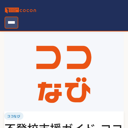
Skip
to
content
ココなび