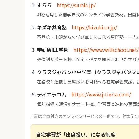
すらら
https://surala.jp/
AIを活用した無学年式のオンライン学習教材。出席
キズキ共育塾
https://kizuki.or.jp/
不登校・中退からの学び直しを支える専門塾。一人
学研WILL学園
https://www.willschool.net/
通信制サポート校。在宅・通学を組み合わせた学び
クラスジャパン小中学園（クラスジャパンプ
在籍校と連携し出席扱いを目指せる在宅学習支援。
ティエラコム
https://www.j-tierra.com/
個別指導・通信制サポート校。学習面と進路の両面
上記は全国対応のオンラインサービスの一例です。対象学年
自宅学習が「出席扱い」になる制度