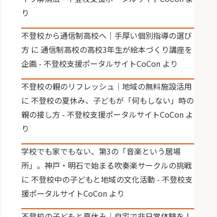
り
不登校から通信制高校へ｜手厚い個別指導の選び
方
に
通信制高校の高校3年生が絵本づくり講座を
企画 - 不登校支援ポータルサイトCoCon
より
不登校の親のリフレッシュ｜地域の無料施設活用
に
不登校の夏休み、子どもが「何もしない」時の
親の接し方 - 不登校支援ポータルサイトCoCon
よ
り
学校でも家でもない、第3の「音楽という居場
所」。神戸・明石で始まる吹奏楽サークルの挑戦
に
不登校中の子どもと地域の文化活動 - 不登校支
援ポータルサイトCoCon
より
不登校の子どもと夏休み｜自宅で非日常体験を！