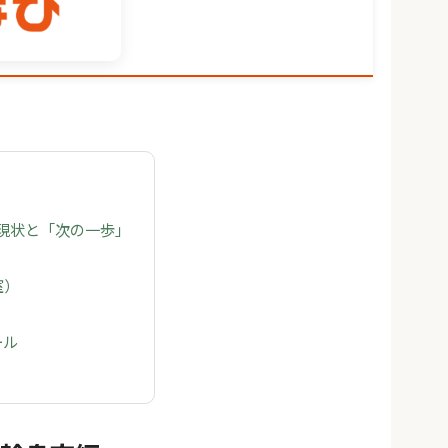
の現状と「次の一歩」
室）
ール