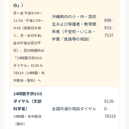
の」）
月〜金 午前9:30〜
沖縄県内の小・中・高校
098-
11:30／午後1:30〜
生および保護者・教育関
933-
4:30（祝祭日を除
係者（不登校・いじめ・
7537
く。月・水の午前、
学業／進路等の相談）
金の午後は受付不
可）。受付時間外は
「24時間子供SOS
ダイヤル」0120-0-
78310（24時間・年
中無休・無料）へ
24時間子供SOS
ダイヤル（文部
0120-
科学省）
全国共通の相談ダイヤル
0-
78310
24時間・年中無休
（無料）