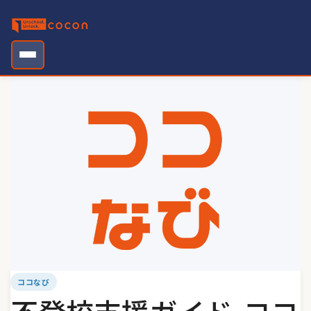
Skip
to
content
ココなび