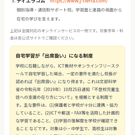
ティエラコム
https://www.j-tierra.com/
個別指導・通信制サポート校。学習面と進路の両面から
在宅の学びを支えます。
上記は全国対応のオンラインサービスの一例です。対象学年・料
金は各公式サイトでご確認ください。
自宅学習が「出席扱い」になる制度
学校に在籍しながら、ICT教材やオンラインフリースク
ールで自宅学習した場合、一定の要件を満たし校長が
認めれば『出席扱い』になり得ます。これは文部科学
省の令和元年（2019年）10月25日通知「不登校児童生
徒への支援の在り方について」を根拠とする制度で
す。主な要件は、(1)保護者と学校が十分に連携・協力
していること、(2)ICTや郵送・FAX等を活用した計画的
な学習であること、(3)学習の理解度を学校が確認でき
ること などです。対象は小・中学生で、高校生は対象