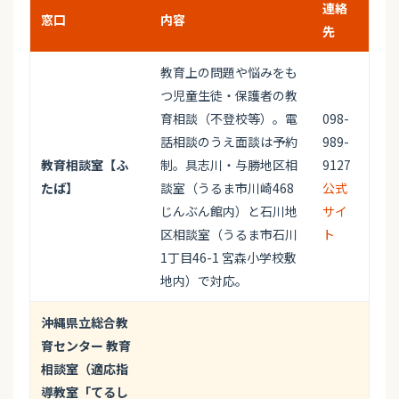
連絡
窓口
内容
先
教育上の問題や悩みをも
つ児童生徒・保護者の教
育相談（不登校等）。電
098-
話相談のうえ面談は予約
989-
教育相談室【ふ
制。具志川・与勝地区相
9127
たば】
談室（うるま市川崎468
公式
じんぶん館内）と石川地
サイ
区相談室（うるま市石川
ト
1丁目46-1 宮森小学校敷
地内）で対応。
沖縄県立総合教
育センター 教育
相談室（適応指
導教室「てるし