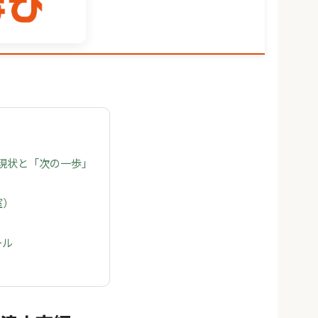
の現状と「次の一歩」
室）
ール