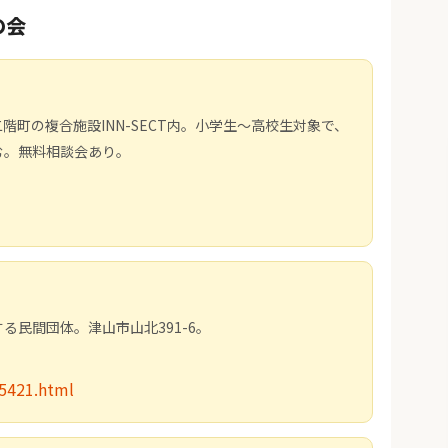
の会
町の複合施設INN-SECT内。小学生～高校生対象で、
む。無料相談会あり。
民間団体。津山市山北391-6。
35421.html