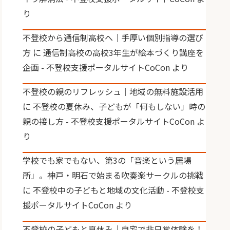
り
不登校から通信制高校へ｜手厚い個別指導の選び
方
に
通信制高校の高校3年生が絵本づくり講座を
企画 - 不登校支援ポータルサイトCoCon
より
不登校の親のリフレッシュ｜地域の無料施設活用
に
不登校の夏休み、子どもが「何もしない」時の
親の接し方 - 不登校支援ポータルサイトCoCon
よ
り
学校でも家でもない、第3の「音楽という居場
所」。神戸・明石で始まる吹奏楽サークルの挑戦
に
不登校中の子どもと地域の文化活動 - 不登校支
援ポータルサイトCoCon
より
不登校の子どもと夏休み｜自宅で非日常体験を！