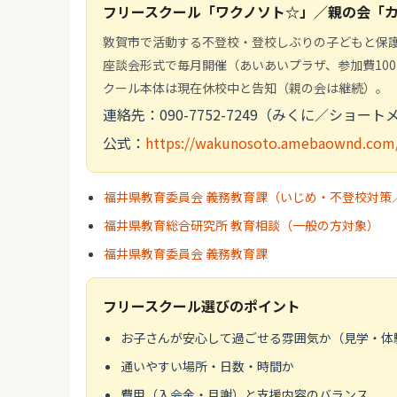
フリースクール「ワクノソト☆」／親の会「
敦賀市で活動する不登校・登校しぶりの子どもと保
座談会形式で毎月開催（あいあいプラザ、参加費10
クール本体は現在休校中と告知（親の会は継続）。
連絡先：090-7752-7249（みくに／ショー
公式：
https://wakunosoto.amebaownd.com
福井県教育委員会 義務教育課（いじめ・不登校対策
福井県教育総合研究所 教育相談（一般の方対象）
福井県教育委員会 義務教育課
フリースクール選びのポイント
お子さんが安心して過ごせる雰囲気か（見学・体
通いやすい場所・日数・時間か
費用（入会金・月謝）と支援内容のバランス