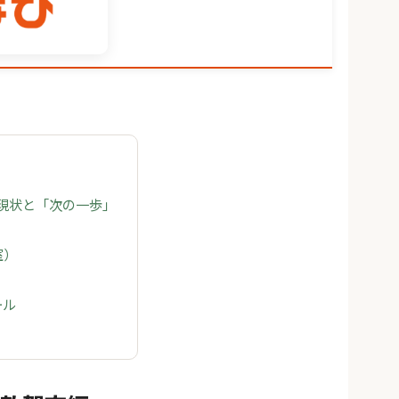
の現状と「次の一歩」
室）
ール