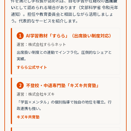
件を満たし学校長が認めれば、自宅学習が在籍校の
出席扱
い
として認められる場合があります（文部科学省 令和元年
通知）。担任や教育委員会と相談しながら活用しましょ
う。代表的なサービスを紹介します。
1
AI学習教材「すらら」（出席扱い制度対応）
運営：株式会社すららネット
出席扱い制度との連動でインフラ化。圧倒的なシェアと
実績。
すらら公式サイト
2
不登校・中退専門塾「キズキ共育塾」
運営：株式会社キズキ
「学習×メンタル」の個別指導で独自の地位を確立。行
政連携も強い。
キズキ共育塾