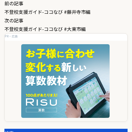
投
前の記事
不登校支援ガイド-ココなび #藤井寺市編
稿
次の記事
ナ
不登校支援ガイド-ココなび #大東市編
ビ
PR・広告
ゲ
ー
シ
ョ
ン