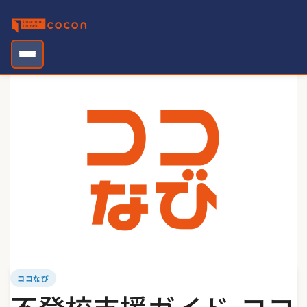
Skip
to
content
ココなび