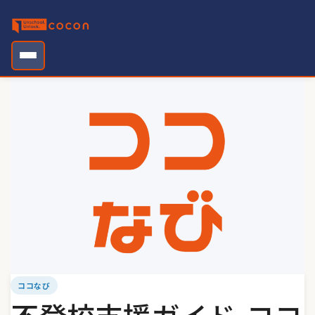
Skip
to
content
ココなび