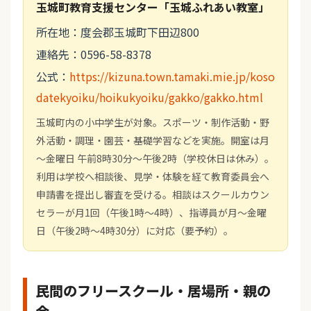
玉城町教育支援センター「玉城ふれあい教室」
所在地：度会郡玉城町下田辺800
連絡先：0596-58-8378
公式：
https://kizuna.town.tamaki.mie.jp/koso
datekyoiku/hoikukyoiku/gakko/gakko.html
玉城町内の小中学生が対象。スポーツ・制作活動・野
外活動・調理・園芸・基礎学習などを実施。開室は月
～金曜日 午前8時30分～午後2時（学校休日は休み）。
利用は学校へ相談後、見学・体験を経て教育委員会へ
申請書を提出し審査を受ける。相談はスクールカウン
セラーが月1回（午後1時～4時）、指導員が月～金曜
日（午後2時～4時30分）に対応（要予約）。
民間のフリースクール・居場所・親の