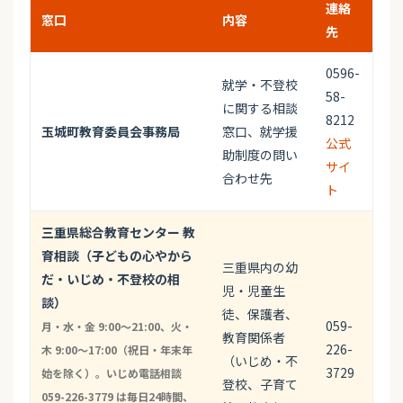
連絡
窓口
内容
先
0596-
就学・不登校
58-
に関する相談
8212
玉城町教育委員会事務局
窓口、就学援
公式
助制度の問い
サイ
合わせ先
ト
三重県総合教育センター 教
育相談（子どもの心やから
三重県内の幼
だ・いじめ・不登校の相
児・児童生
談）
徒、保護者、
059-
月・水・金 9:00〜21:00、火・
教育関係者
226-
木 9:00〜17:00（祝日・年末年
（いじめ・不
3729
始を除く）。いじめ電話相談
登校、子育て
059-226-3779 は毎日24時間、