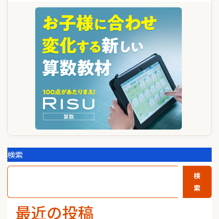
ー
シ
ョ
ン
検索
検
索
最近の投稿