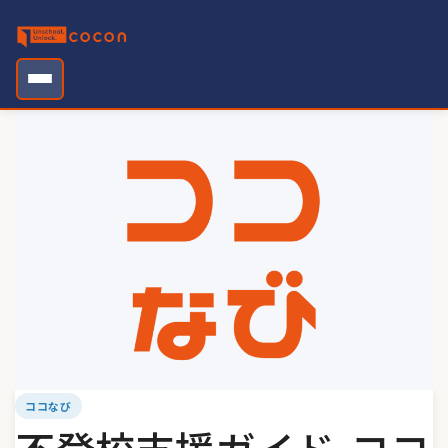
Skip
to
content
ココなび