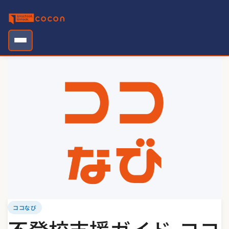
Skip
to
content
ココなび