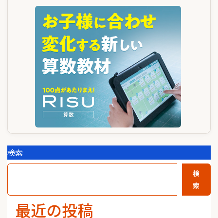
ー
シ
ョ
ン
検索
検
索
最近の投稿