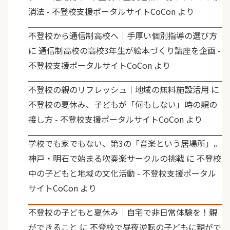
消法 - 不登校支援ポータルサイトCoCon
より
不登校から通信制高校へ｜手厚い個別指導の選び方
に
通信制高校の高校3年生が絵本づくり講座を企画 -
不登校支援ポータルサイトCoCon
より
不登校の親のリフレッシュ｜地域の無料施設活用
に
不登校の夏休み、子どもが「何もしない」時の親の
接し方 - 不登校支援ポータルサイトCoCon
より
学校でも家でもない、第3の「音楽という居場所」。
神戸・明石で始まる吹奏楽サークルの挑戦
に
不登校
中の子どもと地域の文化活動 - 不登校支援ポータル
サイトCoCon
より
不登校の子どもと夏休み｜自宅で非日常体験を！親
ができること
に
不登校で昼夜逆転の子どもに親がで