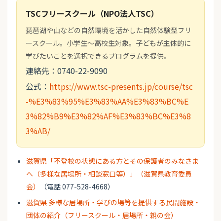
TSCフリースクール（NPO法人TSC）
琵琶湖や山などの自然環境を活かした自然体験型フリ
ースクール。小学生～高校生対象。子どもが主体的に
学びたいことを選択できるプログラムを提供。
連絡先：0740-22-9090
公式：
https://www.tsc-presents.jp/course/tsc
-%E3%83%95%E3%83%AA%E3%83%BC%E
3%82%B9%E3%82%AF%E3%83%BC%E3%8
3%AB/
滋賀県「不登校の状態にある方とその保護者のみなさま
へ（多様な居場所・相談窓口等）」（滋賀県教育委員
会）
（電話 077-528-4668）
滋賀県 多様な居場所・学びの場等を提供する民間施設・
団体の紹介（フリースクール・居場所・親の会）