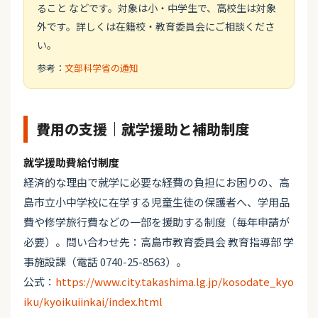
ること などです。対象は小・中学生で、高校生は対象
外です。詳しくは在籍校・教育委員会にご相談くださ
い。
参考：
文部科学省の通知
費用の支援｜就学援助と補助制度
就学援助費給付制度
経済的な理由で就学に必要な経費の負担にお困りの、高
島市立小中学校に在学する児童生徒の保護者へ、学用品
費や修学旅行費などの一部を援助する制度（毎年申請が
必要）。問い合わせ先：高島市教育委員会 教育指導部 学
事施設課（電話 0740-25-8563）。
公式：
https://www.city.takashima.lg.jp/kosodate_kyo
iku/kyoikuiinkai/index.html