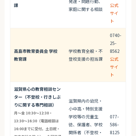
発達・問題行動、
課
公式
家庭に関する相談
サイ
ト
0740-
25-
高島市教育委員会 学校
学校教育全般・不
8562
教育課
登校支援の担当課
公式
サイ
ト
滋賀県心の教育相談セン
ター（不登校・行きしぶ
滋賀県内の幼児・
りに関する専門相談）
小中高・特別支援
月〜金 10:30〜12:30・
学校等の児童生
077-
13:30〜16:30（電話相談は
徒、保護者、学校
586-
16:00までに受付。土日祝・
関係者（不登校・
8125