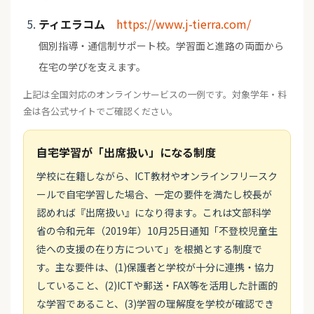
ティエラコム
https://www.j-tierra.com/
個別指導・通信制サポート校。学習面と進路の両面から
在宅の学びを支えます。
上記は全国対応のオンラインサービスの一例です。対象学年・料
金は各公式サイトでご確認ください。
自宅学習が「出席扱い」になる制度
学校に在籍しながら、ICT教材やオンラインフリースク
ールで自宅学習した場合、一定の要件を満たし校長が
認めれば『出席扱い』になり得ます。これは文部科学
省の令和元年（2019年）10月25日通知「不登校児童生
徒への支援の在り方について」を根拠とする制度で
す。主な要件は、(1)保護者と学校が十分に連携・協力
していること、(2)ICTや郵送・FAX等を活用した計画的
な学習であること、(3)学習の理解度を学校が確認でき