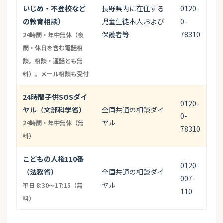
いじめ・不登校など
長野県内に在住する
0120-
の教育相談）
児童生徒本人および
0-
保護者等
78310
24時間・年中無休（夜
間・休日を含む電話相
談。相談・通話とも無
料）。メール相談も受付
24時間子供SOSダイ
0120-
ヤル（文部科学省）
全国共通の相談ダイ
0-
ヤル
24時間・年中無休（無
78310
料）
こどもの人権110番
0120-
（法務省）
全国共通の相談ダイ
007-
ヤル
平日 8:30〜17:15（無
110
料）