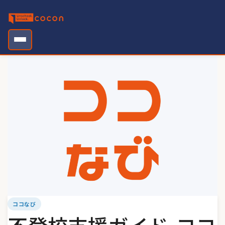
Skip
to
content
ココなび