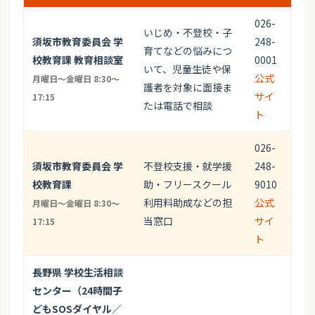
026-
いじめ・不登校・子
須坂市教育委員会 学
248-
育てなどの悩みにつ
校教育課 教育相談室
0001
いて、児童生徒や保
公式
月曜日～金曜日 8:30～
護者を対象に面接ま
サイ
17:15
たは電話で相談
ト
026-
須坂市教育委員会 学
不登校支援・就学援
248-
校教育課
助・フリースクール
9010
利用料助成などの担
公式
月曜日～金曜日 8:30～
当窓口
サイ
17:15
ト
長野県 学校生活相談
センター（24時間子
どもSOSダイヤル／