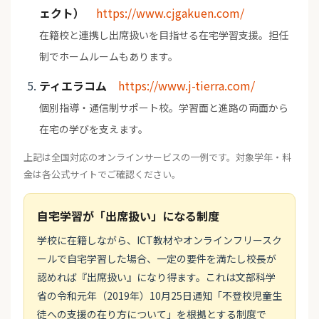
ェクト）
https://www.cjgakuen.com/
在籍校と連携し出席扱いを目指せる在宅学習支援。担任
制でホームルームもあります。
ティエラコム
https://www.j-tierra.com/
個別指導・通信制サポート校。学習面と進路の両面から
在宅の学びを支えます。
上記は全国対応のオンラインサービスの一例です。対象学年・料
金は各公式サイトでご確認ください。
自宅学習が「出席扱い」になる制度
学校に在籍しながら、ICT教材やオンラインフリースク
ールで自宅学習した場合、一定の要件を満たし校長が
認めれば『出席扱い』になり得ます。これは文部科学
省の令和元年（2019年）10月25日通知「不登校児童生
徒への支援の在り方について」を根拠とする制度で