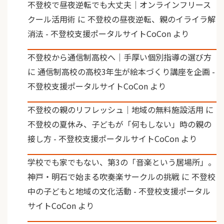
不登校で昼夜逆転でも大丈夫｜オンラインフリース
クール活用術
に
不登校の昼夜逆転、親のイライラ解
消法 - 不登校支援ポータルサイトCoCon
より
不登校から通信制高校へ｜手厚い個別指導の選び方
に
通信制高校の高校3年生が絵本づくり講座を企画 -
不登校支援ポータルサイトCoCon
より
不登校の親のリフレッシュ｜地域の無料施設活用
に
不登校の夏休み、子どもが「何もしない」時の親の
接し方 - 不登校支援ポータルサイトCoCon
より
学校でも家でもない、第3の「音楽という居場所」。
神戸・明石で始まる吹奏楽サークルの挑戦
に
不登校
中の子どもと地域の文化活動 - 不登校支援ポータル
サイトCoCon
より