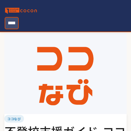
Skip
to
content
ココなび