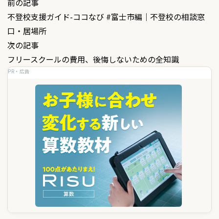
投
前の記事
不登校支援ガイド-ココなび #富士市編｜不登校の相談窓
稿
口・居場所
ナ
次の記事
ビ
フリースクールの費用、後悔しないための全知識
ゲ
PR・広告
ー
シ
ョ
ン