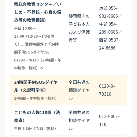
県総合教育センター／い
東部 055-
じめ・不登校・心身の悩
静岡県内の
931-8686／
み等の教育相談）
子ども本人
中部 054-
平日 10:00〜
および保護
289-8686／
17:00（12/29〜1/3を除
者等
西部 0537-
く）。受付時間外は「24時
24-8686
間子供SOSダイヤル」
0120-0-78310（24時間・年
中無休・無料）へ
24時間子供SOSダイヤ
全国共通の
0120-0-
ル（文部科学省）
相談ダイヤ
78310
ル
24時間・年中無休（無料）
こどもの人権110番（法
全国共通の
0120-007-
務省）
相談ダイヤ
110
ル
平日 8:30〜17:15（無料）