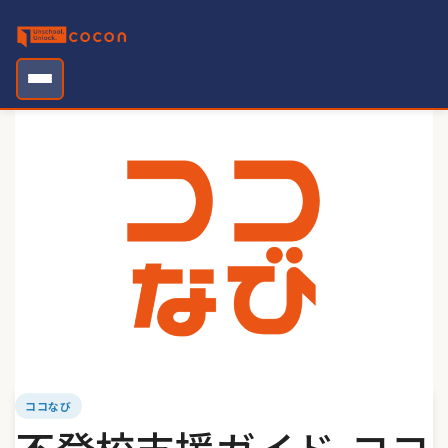
Skip
to
content
ココなび