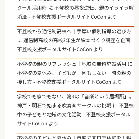
クール活用術
に
不登校の昼夜逆転、親のイライラ解
消法 - 不登校支援ポータルサイトCoCon
より
不登校から通信制高校へ｜手厚い個別指導の選び方
に
通信制高校の高校3年生が絵本づくり講座を企画 -
不登校支援ポータルサイトCoCon
より
不登校の親のリフレッシュ｜地域の無料施設活用
に
不登校の夏休み、子どもが「何もしない」時の親の
接し方 - 不登校支援ポータルサイトCoCon
より
学校でも家でもない、第3の「音楽という居場所」。
神戸・明石で始まる吹奏楽サークルの挑戦
に
不登校
中の子どもと地域の文化活動 - 不登校支援ポータル
サイトCoCon
より
不登校の子どもと夏休み｜自宅で非日常体験を！親