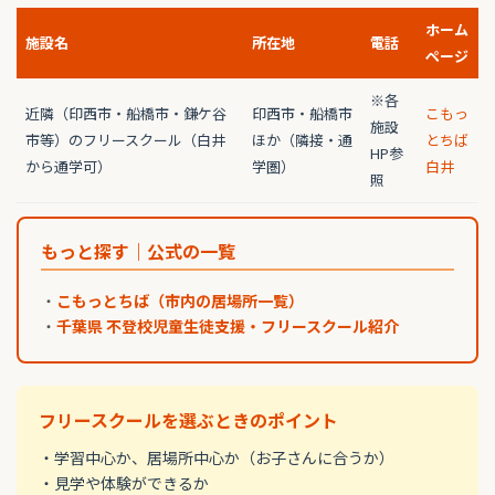
ホーム
施設名
所在地
電話
ページ
※各
近隣（印西市・船橋市・鎌ケ谷
印西市・船橋市
こもっ
施設
市等）のフリースクール（白井
ほか（隣接・通
とちば
HP参
から通学可）
学圏）
白井
照
もっと探す｜公式の一覧
・
こもっとちば（市内の居場所一覧）
・
千葉県 不登校児童生徒支援・フリースクール紹介
フリースクールを選ぶときのポイント
・学習中心か、居場所中心か（お子さんに合うか）
・見学や体験ができるか