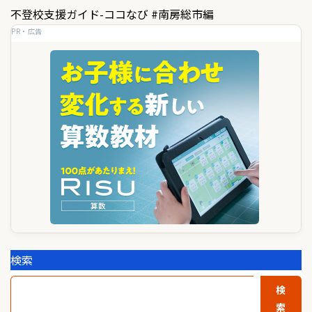
ナ
不登校支援ガイド-ココなび #南房総市編
ビ
PR・広告
ゲ
ー
シ
ョ
ン
検索
検
索