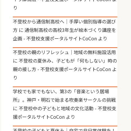
り
不登校から通信制高校へ｜手厚い個別指導の選び
方
に
通信制高校の高校3年生が絵本づくり講座を
企画 - 不登校支援ポータルサイトCoCon
より
不登校の親のリフレッシュ｜地域の無料施設活用
に
不登校の夏休み、子どもが「何もしない」時の
親の接し方 - 不登校支援ポータルサイトCoCon
よ
り
学校でも家でもない、第3の「音楽という居場
所」。神戸・明石で始まる吹奏楽サークルの挑戦
に
不登校中の子どもと地域の文化活動 - 不登校支
援ポータルサイトCoCon
より
不登校の子どもと夏休み｜自宅で非日常体験を！