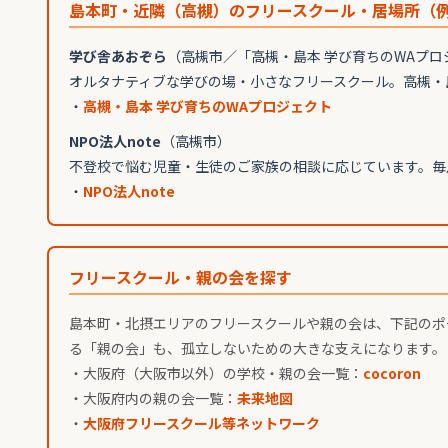
島本町・近隣（高槻）のフリースクール・居場所（
学び舎あおぞら
（高槻市／「高槻・島本 学び育ちのWAプロ
オルタナティブな学びの場・小さなフリースクール。高槻・
・
高槻・島本 学び育ちのWAプロジェクト
NPO法人note
（高槻市）
不登校で悩む児童・生徒のご家族の相談に応じています。毎
・
NPO法人note
フリースクール・親の会を探す
島本町・北摂エリアのフリースクールや親の会は、下記のポ
る「親の会」も、孤立しないための大きな支えになります。
・大阪府（大阪市以外）の学校・親の会一覧：
cocoron
・大阪府内の親の会一覧：
未来地図
・
大阪府フリースクール等ネットワーク