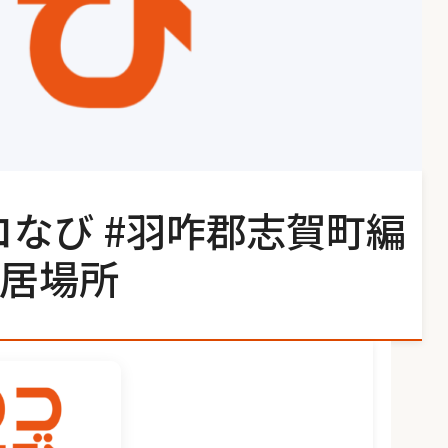
コなび #羽咋郡志賀町編
居場所