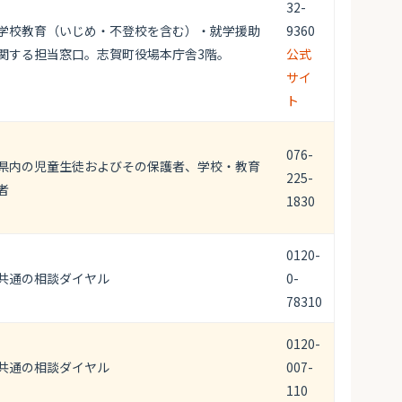
32-
学校教育（いじめ・不登校を含む）・就学援助
9360
関する担当窓口。志賀町役場本庁舎3階。
公式
サイ
ト
076-
県内の児童生徒およびその保護者、学校・教育
225-
者
1830
0120-
共通の相談ダイヤル
0-
78310
0120-
共通の相談ダイヤル
007-
110