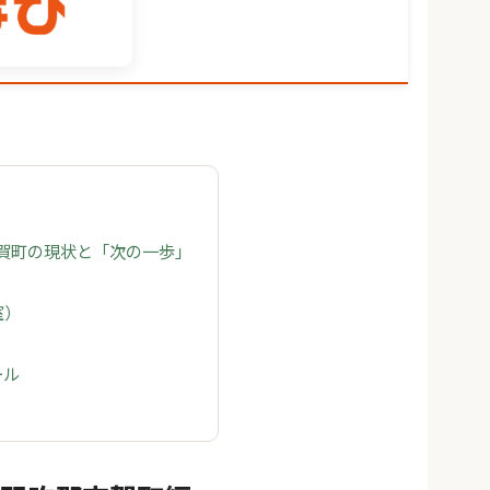
志賀町の現状と「次の一歩」
室）
ール