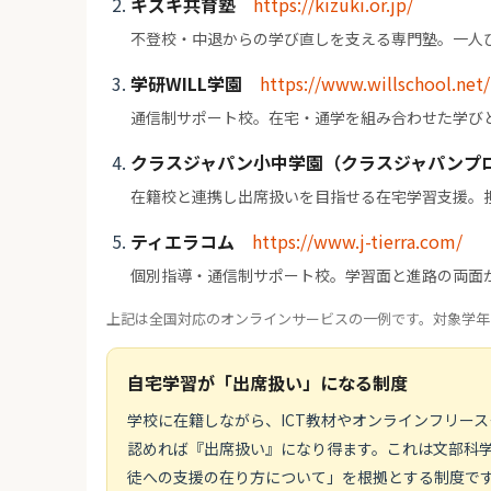
キズキ共育塾
https://kizuki.or.jp/
不登校・中退からの学び直しを支える専門塾。一人
学研WILL学園
https://www.willschool.net/
通信制サポート校。在宅・通学を組み合わせた学び
クラスジャパン小中学園（クラスジャパンプ
在籍校と連携し出席扱いを目指せる在宅学習支援。
ティエラコム
https://www.j-tierra.com/
個別指導・通信制サポート校。学習面と進路の両面
上記は全国対応のオンラインサービスの一例です。対象学年
自宅学習が「出席扱い」になる制度
学校に在籍しながら、ICT教材やオンラインフリー
認めれば『出席扱い』になり得ます。これは文部科学省
徒への支援の在り方について」を根拠とする制度です