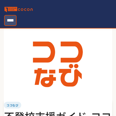
Skip
to
content
ココなび