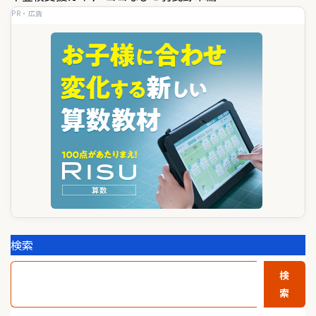
ビ
PR・広告
ゲ
ー
シ
ョ
ン
検索
検
索