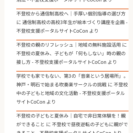
不登校から通信制高校へ｜手厚い個別指導の選び方
に
通信制高校の高校3年生が絵本づくり講座を企画 -
不登校支援ポータルサイトCoCon
より
不登校の親のリフレッシュ｜地域の無料施設活用
に
不登校の夏休み、子どもが「何もしない」時の親の
接し方 - 不登校支援ポータルサイトCoCon
より
学校でも家でもない、第3の「音楽という居場所」。
神戸・明石で始まる吹奏楽サークルの挑戦
に
不登校
中の子どもと地域の文化活動 - 不登校支援ポータル
サイトCoCon
より
不登校の子どもと夏休み｜自宅で非日常体験を！親
ができること
に
不登校で昼夜逆転の子どもに親がで
きること - 不登校支援ポータルサイトCoCon
より