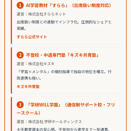
1
AI学習教材「すらら」（出席扱い制度対応）
運営：株式会社すららネット
出席扱い制度との連動でインフラ化。圧倒的なシェアと
実績。
すらら公式サイト
2
不登校・中退専門塾「キズキ共育塾」
運営：株式会社キズキ
「学習×メンタル」の個別指導で独自の地位を確立。行
政連携も強い。
キズキ共育塾
3
「学研WILL学園」（通信制サポート校・フリ
ースクール）
運営：株式会社 学研ホールディングス
大手教育資本の安心感。不登校から進学まで一気通貫。