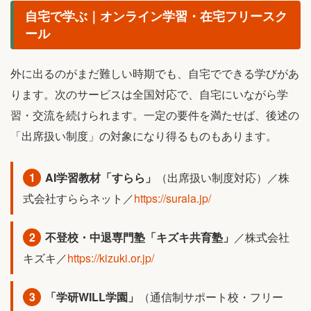
自宅で学ぶ｜オンライン学習・在宅フリースク
ール
外に出るのがまだ難しい時期でも、自宅でできる学びがあ
ります。次のサービスは全国対応で、自宅にいながら学
習・交流を続けられます。一定の要件を満たせば、後述の
「出席扱い制度」の対象になり得るものもあります。
1
AI学習教材「すらら」
（出席扱い制度対応）／株
式会社すららネット／
https://surala.jp/
2
不登校・中退専門塾「キズキ共育塾」
／株式会社
キズキ／
https://kizuki.or.jp/
3
「学研WILL学園」
（通信制サポート校・フリー