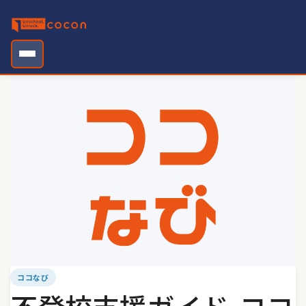
Skip
to
content
ココなび