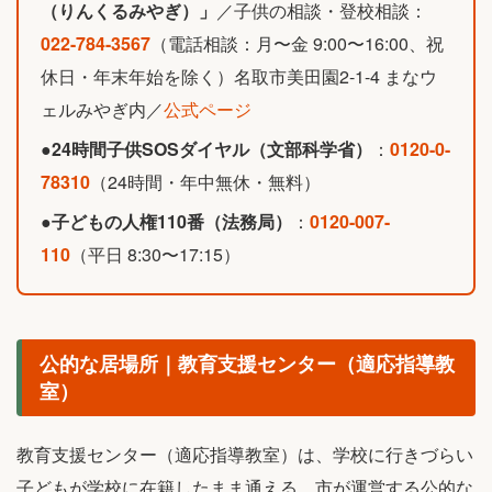
（りんくるみやぎ）」
／子供の相談・登校相談：
022-784-3567
（電話相談：月〜金 9:00〜16:00、祝
休日・年末年始を除く）名取市美田園2-1-4 まなウ
ェルみやぎ内／
公式ページ
●
24時間子供SOSダイヤル（文部科学省）
：
0120-0-
78310
（24時間・年中無休・無料）
●
子どもの人権110番（法務局）
：
0120-007-
110
（平日 8:30〜17:15）
公的な居場所｜教育支援センター（適応指導教
室）
教育支援センター（適応指導教室）は、学校に行きづらい
子どもが学校に在籍したまま通える、市が運営する公的な