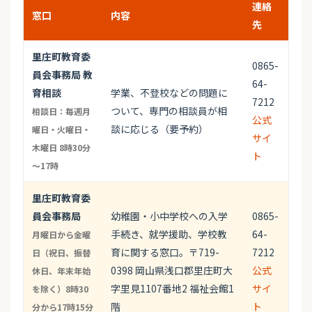
連絡
窓口
内容
先
里庄町教育委
0865-
員会事務局 教
64-
育相談
学業、不登校などの問題に
7212
ついて、専門の相談員が相
相談日：毎週月
公式
談に応じる（要予約）
曜日・火曜日・
サイ
木曜日 8時30分
ト
～17時
里庄町教育委
員会事務局
幼稚園・小中学校への入学
0865-
手続き、就学援助、学校教
64-
月曜日から金曜
育に関する窓口。〒719-
7212
日（祝日、振替
0398 岡山県浅口郡里庄町大
公式
休日、年末年始
字里見1107番地2 福祉会館1
サイ
を除く）8時30
階
ト
分から17時15分