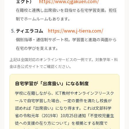
ェクト）
https://www.cjgakuen.com/
在籍校と連携し出席扱いを目指せる在宅学習支援。担任
制でホームルームもあります。
ティエラコム
https://www.j-tierra.com/
個別指導・通信制サポート校。学習面と進路の両面から
在宅の学びを支えます。
上記は全国対応のオンラインサービスの一例です。対象学年・料
金は各公式サイトでご確認ください。
自宅学習が「出席扱い」になる制度
学校に在籍しながら、ICT教材やオンラインフリースク
ールで自宅学習した場合、一定の要件を満たし校長が
認めれば『出席扱い』になり得ます。これは文部科学
省の令和元年（2019年）10月25日通知「不登校児童生
徒への支援の在り方について」を根拠とする制度で