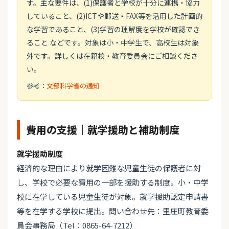
す。主な要件は、(1)保護者と学校が十分に連携・協力
していること、(2)ICTや郵送・FAX等を活用した計画的
な学習であること、(3)学習の理解度を学校が確認でき
ること などです。対象は小・中学生で、高校生は対象
外です。詳しくは在籍校・教育委員会にご相談くださ
い。
参考：
文部科学省の通知
費用の支援｜就学援助と補助制度
就学援助制度
経済的な理由により就学困難な児童生徒の保護者に対
し、学校で必要な費用の一部を援助する制度。小・中学
校に在学している児童生徒が対象。就学援助認定申請書
等を在学する学校に提出。問い合わせ先：里庄町教育委
員会事務局（Tel：0865-64-7212）