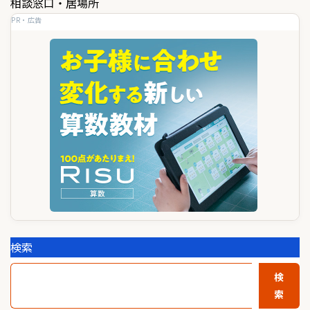
ゲ
相談窓口・居場所
PR・広告
ー
シ
ョ
ン
検索
検
索