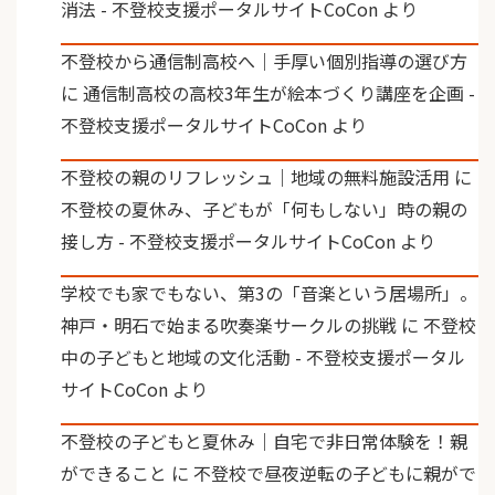
消法 - 不登校支援ポータルサイトCoCon
より
不登校から通信制高校へ｜手厚い個別指導の選び方
に
通信制高校の高校3年生が絵本づくり講座を企画 -
不登校支援ポータルサイトCoCon
より
不登校の親のリフレッシュ｜地域の無料施設活用
に
不登校の夏休み、子どもが「何もしない」時の親の
接し方 - 不登校支援ポータルサイトCoCon
より
学校でも家でもない、第3の「音楽という居場所」。
神戸・明石で始まる吹奏楽サークルの挑戦
に
不登校
中の子どもと地域の文化活動 - 不登校支援ポータル
サイトCoCon
より
不登校の子どもと夏休み｜自宅で非日常体験を！親
ができること
に
不登校で昼夜逆転の子どもに親がで