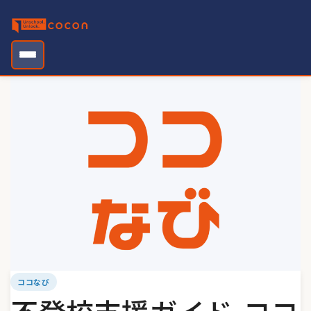
Skip
to
content
ココなび