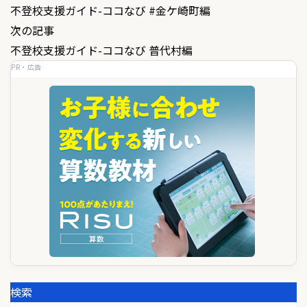
不登校支援ガイド-ココなび #金ケ崎町編
稿
次の記事
ナ
不登校支援ガイド-ココなび 普代村編
ビ
PR・広告
ゲ
ー
シ
ョ
ン
検索