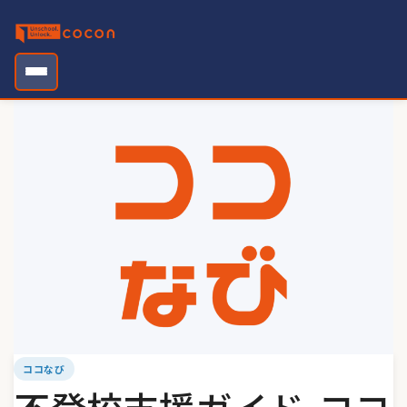
Skip
to
content
ココなび