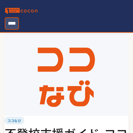
Skip
to
content
ココなび