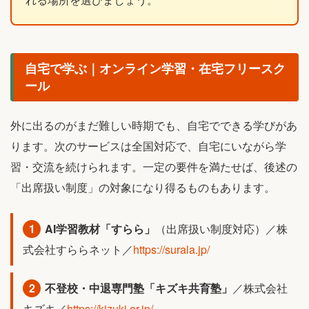
自宅で学ぶ｜オンライン学習・在宅フリースク
ール
外に出るのがまだ難しい時期でも、自宅でできる学びがあ
ります。次のサービスは全国対応で、自宅にいながら学
習・交流を続けられます。一定の要件を満たせば、後述の
「出席扱い制度」の対象になり得るものもあります。
1
AI学習教材「すらら」
（出席扱い制度対応）／株
式会社すららネット／
https://surala.jp/
2
不登校・中退専門塾「キズキ共育塾」
／株式会社
キズキ／
https://kizuki.or.jp/