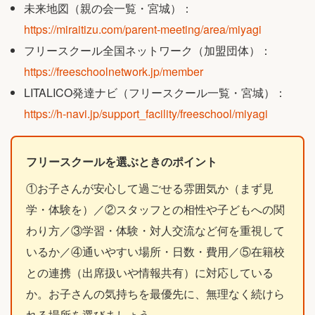
未来地図（親の会一覧・宮城）：
https://miraitizu.com/parent-meeting/area/miyagi
フリースクール全国ネットワーク（加盟団体）：
https://freeschoolnetwork.jp/member
LITALICO発達ナビ（フリースクール一覧・宮城）：
https://h-navi.jp/support_facility/freeschool/miyagi
フリースクールを選ぶときのポイント
①お子さんが安心して過ごせる雰囲気か（まず見
学・体験を）／②スタッフとの相性や子どもへの関
わり方／③学習・体験・対人交流など何を重視して
いるか／④通いやすい場所・日数・費用／⑤在籍校
との連携（出席扱いや情報共有）に対応している
か。お子さんの気持ちを最優先に、無理なく続けら
れる場所を選びましょう。