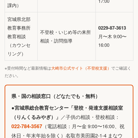
17:00
課内）
宮城県北部
教育事務所
0229-87-3613
不登校・いじめ等の来所
教育相談
月〜木 9:00〜
相談・訪問指導
（カウンセ
16:00
リング）
※受付時間など最新情報は
大崎市公式サイト（不登校支援）
でご確認く
ださい。
県・国の相談窓口（どなたでも・無料）
●
宮城県総合教育センター「登校・発達支援相談室
（りんくるみやぎ）」
／子供の相談・登校相談：
022-784-3567
（電話相談：月〜金 9:00〜16:00、祝
休日・年末年始を除く）名取市美田園2-1-4 まなウ