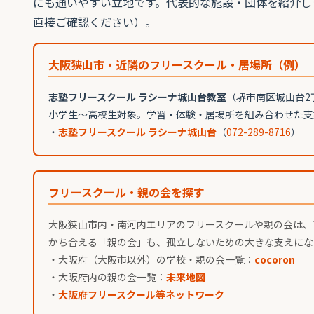
にも通いやすい立地です。代表的な施設・団体を紹介し
直接ご確認ください）。
大阪狭山市・近隣のフリースクール・居場所（例）
志塾フリースクール ラシーナ城山台教室
（堺市南区城山台2
小学生〜高校生対象。学習・体験・居場所を組み合わせた支
・
志塾フリースクール ラシーナ城山台
（
072-289-8716
）
フリースクール・親の会を探す
大阪狭山市内・南河内エリアのフリースクールや親の会は、
かち合える「親の会」も、孤立しないための大きな支えにな
・大阪府（大阪市以外）の学校・親の会一覧：
cocoron
・大阪府内の親の会一覧：
未来地図
・
大阪府フリースクール等ネットワーク