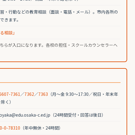
習・行動などの教育相談（面談・電話・メール）。市内各所の
できます。
る相談」
ちらが入口になります。各校の担任・スクールカウンセラーへ
6607-7361
／
7362
／
7363
（月〜金 9:30〜17:30／祝日・年末年
を除く）
koyaka@edu.osaka-c.ed.jp（24時間受付・回答は後日）
0-0-78310
（年中無休・24時間）