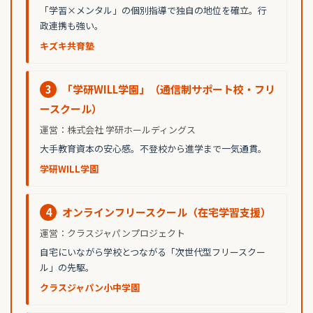
「学習×メンタル」の個別指導で独自の地位を確立。行
政連携も強い。
キズキ共育塾
3
「学研WILL学園」（通信制サポート校・フリ
ースクール）
運営：株式会社 学研ホールディングス
大手教育資本の安心感。不登校から進学まで一気通貫。
学研WILL学園
4
オンラインフリースクール（在宅学習支援）
運営：クラスジャパンプロジェクト
自宅にいながら学校とつながる「次世代型フリースクー
ル」の先駆。
クラスジャパン小中学園