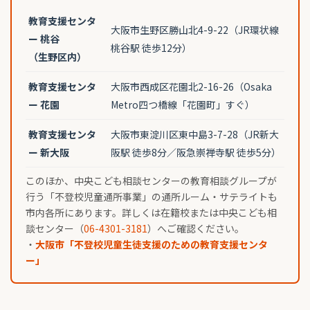
教育支援センタ
大阪市生野区勝山北4-9-22（JR環状線
ー 桃谷
桃谷駅 徒歩12分）
（生野区内）
教育支援センタ
大阪市西成区花園北2-16-26（Osaka
ー 花園
Metro四つ橋線「花園町」すぐ）
教育支援センタ
大阪市東淀川区東中島3-7-28（JR新大
ー 新大阪
阪駅 徒歩8分／阪急崇禅寺駅 徒歩5分）
このほか、中央こども相談センターの教育相談グループが
行う「不登校児童通所事業」の通所ルーム・サテライトも
市内各所にあります。詳しくは在籍校または中央こども相
談センター（
06-4301-3181
）へご確認ください。
・
大阪市「不登校児童生徒支援のための教育支援センタ
ー」