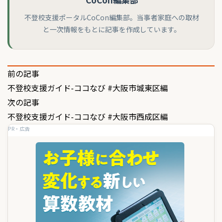
不登校支援ポータルCoCon編集部。当事者家庭への取材
と一次情報をもとに記事を作成しています。
投
前の記事
不登校支援ガイド-ココなび #大阪市城東区編
稿
次の記事
ナ
不登校支援ガイド-ココなび #大阪市西成区編
ビ
PR・広告
ゲ
ー
シ
ョ