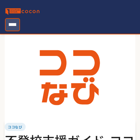
Skip
to
content
ココなび