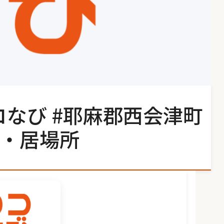
コなび #耶麻郡西会津町
・居場所