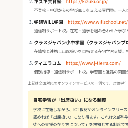
キズキ共育塾
https://kizuki.or.jp/
不登校・中退からの学び直しを支える専門塾。一人
学研WILL学園
https://www.willschool.net/
通信制サポート校。在宅・通学を組み合わせた学び
クラスジャパン小中学園（クラスジャパンプ
在籍校と連携し出席扱いを目指せる在宅学習支援。
ティエラコム
https://www.j-tierra.com/
個別指導・通信制サポート校。学習面と進路の両面
上記は全国対応のオンラインサービスの一例です。対象学年
自宅学習が「出席扱い」になる制度
学校に在籍しながら、ICT教材やオンラインフリー
認めれば『出席扱い』になり得ます。これは文部科学省
徒への支援の在り方について」を根拠とする制度です