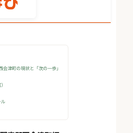
 西会津町の現状と「次の一歩」
室）
ール