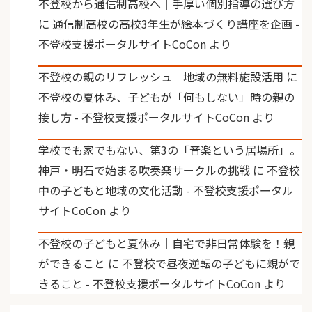
不登校から通信制高校へ｜手厚い個別指導の選び方
に
通信制高校の高校3年生が絵本づくり講座を企画 -
不登校支援ポータルサイトCoCon
より
不登校の親のリフレッシュ｜地域の無料施設活用
に
不登校の夏休み、子どもが「何もしない」時の親の
接し方 - 不登校支援ポータルサイトCoCon
より
学校でも家でもない、第3の「音楽という居場所」。
神戸・明石で始まる吹奏楽サークルの挑戦
に
不登校
中の子どもと地域の文化活動 - 不登校支援ポータル
サイトCoCon
より
不登校の子どもと夏休み｜自宅で非日常体験を！親
ができること
に
不登校で昼夜逆転の子どもに親がで
きること - 不登校支援ポータルサイトCoCon
より