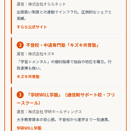
運営：株式会社すららネット
出席扱い制度との連動でインフラ化。圧倒的なシェアと
実績。
すらら公式サイト
2
不登校・中退専門塾「キズキ共育塾」
運営：株式会社キズキ
「学習×メンタル」の個別指導で独自の地位を確立。行
政連携も強い。
キズキ共育塾
3
「学研WILL学園」（通信制サポート校・フリ
ースクール）
運営：株式会社 学研ホールディングス
大手教育資本の安心感。不登校から進学まで一気通貫。
学研WILL学園