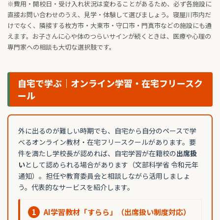
※費用・開校日・受け入れ状況は変わることがあるため、必ず各施設に
直接お問い合わせのうえ、見学・体験して選びましょう。寝屋川市内だ
けでなく、隣接する枚方市・大東市・守口市・門真市などの施設にも通
えます。お子さんに心や体のつらいサインが続くときは、医療や心理の
専門家への相談も大切な選択肢です。
自宅で学ぶ｜オンライン学習・在宅フリースク
ール
外に出るのが難しい時期でも、自宅から自分のペースで学
べるオンライン教材・在宅フリースクールがあります。要
件を満たし学校長が認めれば、自宅学習が在籍校の
出席扱
い
として認められる場合があります（文部科学省 令和元年
通知）。担任や教育委員会と相談しながら活用しましょ
う。代表的なサービスを紹介します。
1
AI学習教材「すらら」（出席扱い制度対応）