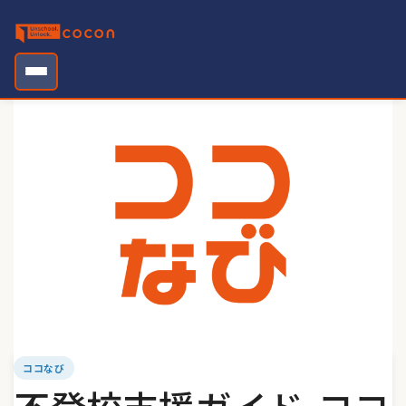
Skip
to
content
ココなび