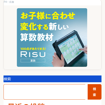
ビ
PR・広告
ゲ
ー
シ
ョ
ン
検索
検
索