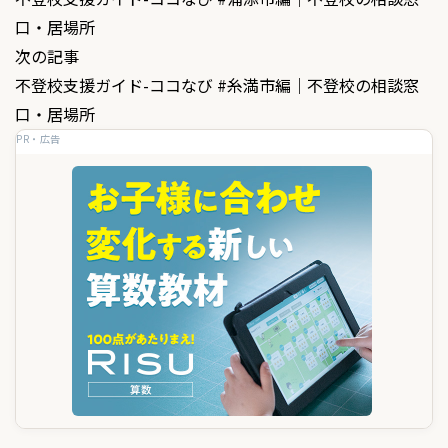
稿
口・居場所
ナ
次の記事
ビ
不登校支援ガイド-ココなび #糸満市編｜不登校の相談窓
ゲ
口・居場所
PR・広告
ー
シ
ョ
ン