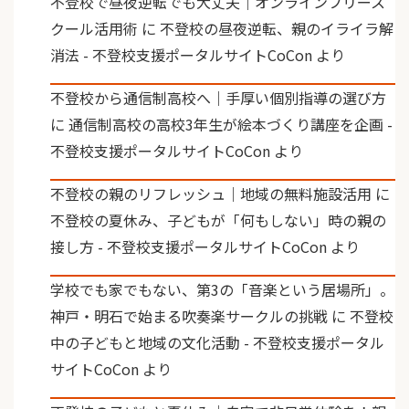
不登校で昼夜逆転でも大丈夫｜オンラインフリース
クール活用術
に
不登校の昼夜逆転、親のイライラ解
消法 - 不登校支援ポータルサイトCoCon
より
不登校から通信制高校へ｜手厚い個別指導の選び方
に
通信制高校の高校3年生が絵本づくり講座を企画 -
不登校支援ポータルサイトCoCon
より
不登校の親のリフレッシュ｜地域の無料施設活用
に
不登校の夏休み、子どもが「何もしない」時の親の
接し方 - 不登校支援ポータルサイトCoCon
より
学校でも家でもない、第3の「音楽という居場所」。
神戸・明石で始まる吹奏楽サークルの挑戦
に
不登校
中の子どもと地域の文化活動 - 不登校支援ポータル
サイトCoCon
より