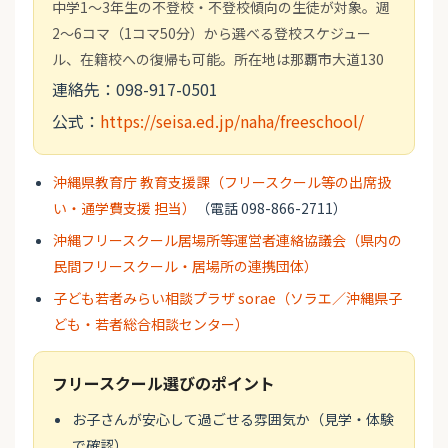
中学1～3年生の不登校・不登校傾向の生徒が対象。週
2～6コマ（1コマ50分）から選べる登校スケジュー
ル、在籍校への復帰も可能。所在地は那覇市大道130
連絡先：098-917-0501
公式：
https://seisa.ed.jp/naha/freeschool/
沖縄県教育庁 教育支援課（フリースクール等の出席扱
い・通学費支援 担当）
（電話 098-866-2711）
沖縄フリースクール居場所等運営者連絡協議会（県内の
民間フリースクール・居場所の連携団体）
子ども若者みらい相談プラザ sorae（ソラエ／沖縄県子
ども・若者総合相談センター）
フリースクール選びのポイント
お子さんが安心して過ごせる雰囲気か（見学・体験
で確認）