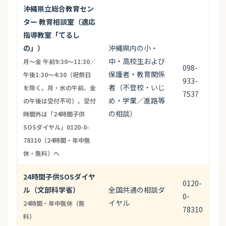
沖縄県立総合教育セン
ター 教育相談室（適応
指導教室「てるし
の」）
沖縄県内の小・
中・高校生および
月〜金 午前9:30〜11:30／
098-
保護者・教育関係
午後1:30〜4:30（祝祭日
933-
者（不登校・いじ
を除く。月・水の午前、金
7537
め・学業／進路等
の午後は受付不可）。受付
の相談）
時間外は「24時間子供
SOSダイヤル」0120-0-
78310（24時間・年中無
休・無料）へ
24時間子供SOSダイヤ
0120-
ル（文部科学省）
全国共通の相談ダ
0-
イヤル
24時間・年中無休（無
78310
料）