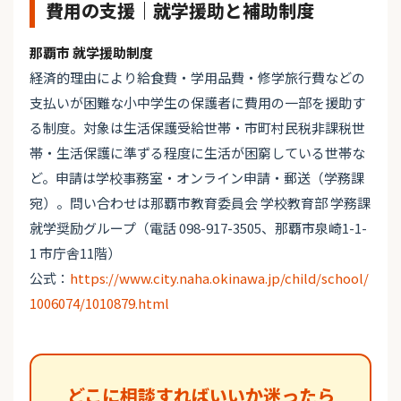
費用の支援｜就学援助と補助制度
那覇市 就学援助制度
経済的理由により給食費・学用品費・修学旅行費などの
支払いが困難な小中学生の保護者に費用の一部を援助す
る制度。対象は生活保護受給世帯・市町村民税非課税世
帯・生活保護に準ずる程度に生活が困窮している世帯な
ど。申請は学校事務室・オンライン申請・郵送（学務課
宛）。問い合わせは那覇市教育委員会 学校教育部 学務課
就学奨励グループ（電話 098-917-3505、那覇市泉崎1-1-
1 市庁舎11階）
公式：
https://www.city.naha.okinawa.jp/child/school/
1006074/1010879.html
どこに相談すればいいか迷ったら