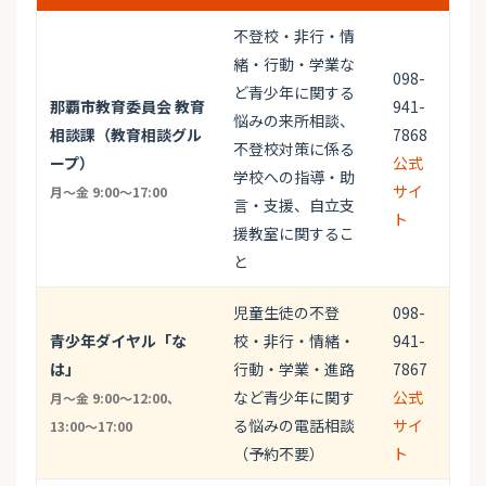
不登校・非行・情
緒・行動・学業な
098-
ど青少年に関する
那覇市教育委員会 教育
941-
悩みの来所相談、
相談課（教育相談グル
7868
不登校対策に係る
ープ）
公式
学校への指導・助
サイ
月～金 9:00～17:00
言・支援、自立支
ト
援教室に関するこ
と
児童生徒の不登
098-
青少年ダイヤル「な
校・非行・情緒・
941-
は」
行動・学業・進路
7867
など青少年に関す
公式
月～金 9:00～12:00、
る悩みの電話相談
サイ
13:00～17:00
（予約不要）
ト