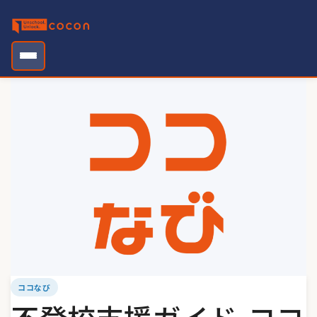
Skip
to
content
ココなび